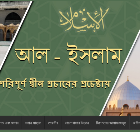
ন্নত এবং আদাব
মহান সাহাবা
তাফসির
ভালোবাসার ‎উদ্যান
কিয়ামতের আলামতসমূহ
অডি