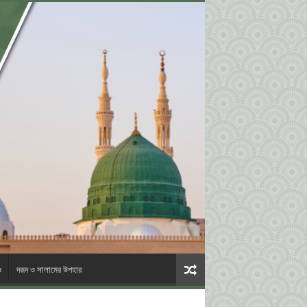
ও
দরূদ ও সালামের উপহার