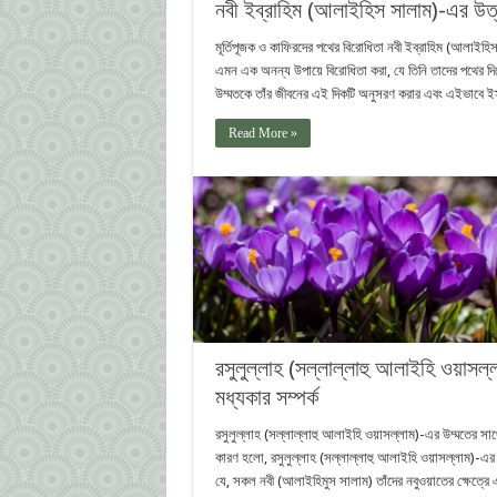
নবী ইব্রাহিম (আলাইহিস সালাম)-এর উত
মূর্তিপূজক ও কাফিরদের পথের বিরোধিতা নবী ইব্রাহিম (আলাইহি
এমন এক অনন্য উপায়ে বিরোধিতা করা, যে তিনি তাদের পথের দিক
উম্মতকে তাঁর জীবনের এই দিকটি অনুসরণ করার এবং এইভাবে ইস
Read More »
রসুলুল্লাহ (সল্লাল্লাহু আলাইহি ওয়াস
মধ্যকার সম্পর্ক
রসুলুল্লাহ (সল্লাল্লাহু আলাইহি ওয়াসল্লাম)-এর উম্মতের স
কারণ হলো, রসুলুল্লাহ (সল্লাল্লাহু আলাইহি ওয়াসল্লাম)-
যে, সকল নবী (আলাইহিমুস সালাম) তাঁদের নবুওয়াতের ক্ষেত্র