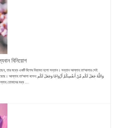
্যবান ‎বিনিয়োগ
রেছেন, তার মধ্যে একটি বিশেষ নিয়ামত হলো সন্তান। সন্তান আল্লাহ তা‘আলার সেই
وَاللَّهُ جَعَلَ لَكُم مِّنْ أَنفُسِكُمْ أَزْوَاجًا
مِّنْ أَزْوَاجِكُم بَنِينَ وَحَفَدَةً وَرَزَقَكُم مِّنَ “আল্লাহ তোমাদের মধ্য …