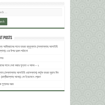
nt Posts
ন্য আম্বিয়াদের সাথে হযরত রসুলুল্লাহ (সল্লাল্লাহু ‎আলাইহি
ল্লাম)-এর উপর দুরুদ ‎পাঠানো
নাসর
থদের সাথে দেখা করার সুন্নত ও আদব – ২
্লাহ (সল্লাল্লাহু আলাইহি ওয়াসল্লাম) কর্তৃক হযরত মুয়ায বিন
(রাদ্বীয়াল্লাহু আনহু)-কে ইয়েমেনে প্রেরণ
িক পুণ্যময় দরূদ