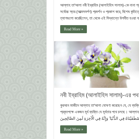
আল্লাহ তা’আলা নবী ইব্রাহিম (আলাইহিস সালাম)-কে নানা প্রকার 
সর্বোচ্চ স্তর (আত্মসমর্পণ) প্রদর্শন ও প্রকাশ করে, বিশেষ কৃতি
ত্যাগগুলো করেছিলেন, তা থেকে এই সিদ্ধান্তে উপনীত হওয়া য
Read More »
নবী ইব্রাহিম (আলাইহিস সালাম)-এর পথ 
কুরআন মাজীদে আল্লাহ তা‘আলা ঘোষণা করেছেন যে, যে ব্যক্তি
প্রকৃতপক্ষে একজন মূর্খ ব্যক্তি যে মূর্খতার পথে চলছে। আল্লাহ তা’আলা বলেন: رَاهِيمَ إِلَّا مَن سَفِهَ نَفْسَهُ ۚ وَلَقَدِ
Read More »