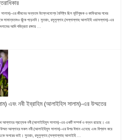
্তরাধিকার
স সালাম)-এর জীবনের অন্যতম উল্লেখযোগ্য বৈশিষ্ট্য ছিল মূর্তিপূজক ও কাফিরদের পথের
ে সামান্যতমও ঝুঁকে পড়েননি। সুতরাং, রসুলুল্লাহ (সল্লাল্লাহু আলাইহি ওয়াসল্লাম)-এর
লামের আদি পবিত্রতা রক্ষায় …
ল্লাম) এবং নবী ইব্রাহিম (আলাইহিস সালাম)-এর উম্মতের
াথে আল্লাহর প্রত্যেক নবী (আলাইহিমুস সালাম)-এর একটি সম্পর্ক ও বন্ধন রয়েছে। এর
এর উম্মত আল্লাহর সকল নবী (আলাইহিমুস সালাম)-এর উপর ঈমান এনেছে এবং বিশ্বাস করে
ে একে অপরের ভাই। সুতরাং, রসুলুল্লাহ (সল্লাল্লাহু আলাইহি …