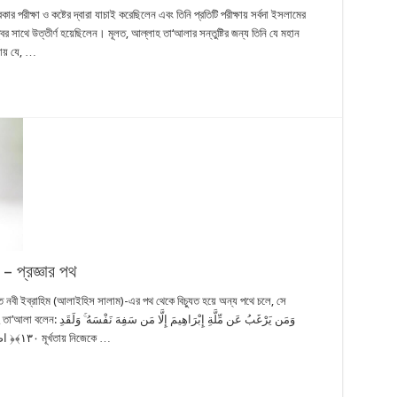
পরীক্ষা ও কষ্টের দ্বারা যাচাই করেছিলেন এবং তিনি প্রতিটি পরীক্ষায় সর্বদা ইসলামের
ত্বের সাথে উত্তীর্ণ হয়েছিলেন। মূলত, আল্লাহ তা‘আলার সন্তুষ্টির জন্য তিনি যে মহান
ায় যে, …
– প্রজ্ঞার পথ
 নবী ইব্রাহিম (আলাইহিস সালাম)-এর পথ থেকে বিচ্যুত হয়ে অন্য পথে চলে, সে
وَمَن يَرْغَبُ عَن مِّلَّةِ إِبْ
اصْطَفَيْنَاهُ فِي الدُّنْيَا ۖ وَإِنَّهُ فِي الْآخِرَةِ لَمِنَ الصَّالِحِينَ ‎﴿١٣٠﴾‏ মূর্খতায় নিজেকে …