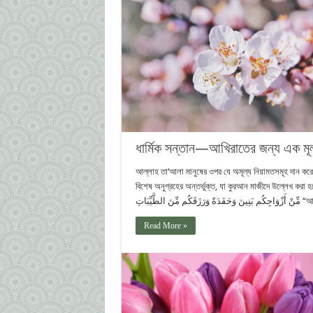
ধার্মিক সন্তান—আখিরাতের জন্য এক মূল
আল্লাহ তা‘আলা মানুষের ওপর যে অমূল্য নিয়ামতসমূহ দান ক
বিশেষ অনুগ্রহের অন্তর্ভুক্ত, যা কুরআন মাজীদে উল্লেখ করা হয়েছে। আল্লাহ তা‘আলা বলেন:  وَجَعَلَ لَكُم
 الطَّيِّبَاتِ
Read More »