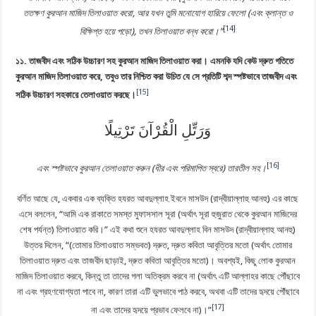
ততক্ষণ কুরআন মাজিদ তিলাওয়াত করো, আর যখন তুমি মনোযোগ হারিয়ে ফেলো (এবং ক্লান্ত ও
[14]
বিক্ষিপ্ত হয়ে পড়ো), তখন তিলাওয়াত বন্ধ করো।”
১১. তাজবীদ এবং সঠিক উচ্চারণ সহ কুরআন মাজিদ তিলাওয়াত করা। এমনকি যদি কেউ দ্রুত গতিতে
কুরআন মাজিদ তিলাওয়াত করে, তবুও তার নিশ্চিত করা উচিত যে সে প্রতিটি শব্দ স্পষ্টভাবে তাজবীদ এবং
[15]
সঠিক উচ্চারণ সহকারে তেলাওয়াত করছে।
وَرَتِّلِ الْقُرْآنَ تَرْتِيلًا
[16]
এবং স্পষ্টভাবে কুরআন তেলাওয়াত করুন (ধীর এবং পরিমাপিত স্বরে) তারতীল সহ।
বর্ণিত আছে যে, একবার এক ব্যক্তি হযরত আবদুল্লাহ ইবনে মাসউদ (রাদ্বীয়াল্লাহু আনহু) এর কাছে
এসে বললেন, “আমি এক রাকাতে সমস্ত মুফাসসাল সূরা (অর্থাৎ সূরা হুজুরাত থেকে কুরআন মাজিদের
শেষ পর্যন্ত) তিলাওয়াত করি।” এই কথা শুনে হযরত আবদুল্লাহ বিন মাসউদ (রাদ্বীয়াল্লাহু আনহু)
উত্তর দিলেন, “(তোমার তিলাওয়াত সম্ভবত) দ্রুত, দ্রুত কবিতা আবৃত্তির মতো (অর্থাৎ তোমার
তিলাওয়াত দ্রুত এবং তাজবীদ ছাড়াই, দ্রুত কবিতা আবৃত্তির মতো)। অবশ্যই, কিছু লোক কুরআন
মাজিদ তিলাওয়াত করবে, কিন্তু তা তাদের গলা অতিক্রম করবে না (অর্থাৎ এটি আল্লাহর কাছে পৌঁছাবে
না এবং গ্রহণযোগ্যতা পাবে না, কারণ তারা এটি ভুলভাবে পাঠ করবে, অথবা এটি তাদের হৃদয়ে পৌঁছাবে
[17]
না এবং তাদের হৃদয়ে প্রভাব ফেলবে না)।”