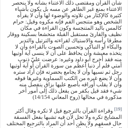
شأن القرآن ومقتضى ذلك الاعتناء بشأنه ولا ينحصر
الاعتناء بمنع غير الطاهر عن مسه بل يكون بأشياء
كثيرة كالإكثار من تلاوته والوضوء لها وأن لا يقرأه
الشخص وهو متنجس الفم فإنه مكروه وقيل: حرام
كالمس باليد المتنجسة وكون القراءة في مكان
نظيف والقارئ مستقبل القبلة متخشعا بسكينة ووقار
مطرقا رأسه والاستياك لقراءته والترتيل والتدبر
والبكاء أو التباكي وتحسين الصوت بالقراءة وأن لا
يتخذه معيشة وأن يحافظ على أن لا ينسى آية أوتيها
منه فقد أخرج أبو داود وغيره: عرضت عليّ ذنوب
أمتي فلم أر ذنبا أعظم من سورة القرآن أو آية أوتيها
رجل ثم نسيها وأن لا يجامع بحضرته فإن أراد ستره
وأن لا يضع غيره من الكتب السماوية وغيرها فوقه
وأن لا يقلب أوراقه بأصبع عليها بزاق ينفصل منه
شيء فقد قيل بكفر من يفعل ذلك إلى أمور أخر
مذكورة في محالها (روح المعاني 14/154)
[19]
وقراءة القرآن بالترجيع قيل لا تكره وقال أكثر
المشايخ تكره ولا تحل لأن فيه تشبها بفعل الفسقة
حال فسقهم ولا يظن أحد أن المراد بالترجيع المختلف