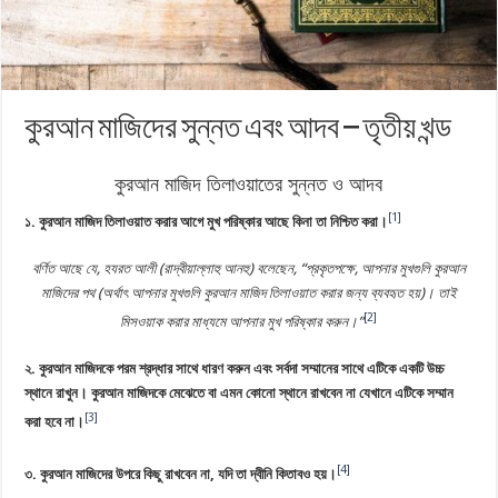
কুরআন মাজিদের সুন্নত এবং আদব – তৃতীয় খন্ড
কুরআন মাজিদ তিলাওয়াতের সুন্নত ও আদব
[1]
১. কুরআন মাজিদ তিলাওয়াত করার আগে মুখ পরিষ্কার আছে কিনা তা নিশ্চিত করা।
বর্ণিত আছে যে, হযরত আলী (রাদ্বীয়াল্লাহু আনহু) বলেছেন, “প্রকৃতপক্ষে, আপনার মুখগুলি কুরআন
মাজিদের পথ (অর্থাৎ আপনার মুখগুলি কুরআন মাজিদ তিলাওয়াত করার জন্য ব্যবহৃত হয়)। তাই
[2]
মিসওয়াক করার মাধ্যমে আপনার মুখ পরিষ্কার করুন।”
২. কুরআন মাজিদকে পরম শ্রদ্ধার সাথে ধারণ করুন এবং সর্বদা সম্মানের সাথে এটিকে একটি উচ্চ
স্থানে রাখুন। কুরআন মাজিদকে মেঝেতে বা এমন কোনো স্থানে রাখবেন না যেখানে এটিকে সম্মান
[3]
করা হবে না।
[4]
৩. কুরআন মাজিদের উপরে কিছু রাখবেন না, যদি তা দ্বীনি কিতাবও হয়।