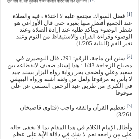
ভুলে যায় না, বরং কুরআন মাজিদ কীভাবে পড়তে হয় তাও ভুলে যায়।
[1]
فضل السواك مجتمع عليه لا اختلاف فيه والصلاة
عند الجميع أفضل منها بغيره حتى قال الأوزاعي هو
شطر الوضوء ويتأكد طلبه عند إرادة الصلاة وعند
الوضوء وقراءة القرآن والاستيقاظ من النوم وعند
تغير الفم (البناية 1/205)
[2]
سنن ابن ماجة، الرقم: 291، قال البوصيرى في
مصباح الزجاجة 1/43 : هذا إسناد ضعيف لانقطاعه بين
سعيد وعلي ولضعف بحر رواية رواه البزار بسند جيد
لا بأس به مرفوعا ولعل من وثقه أشبه ورواه البيهقي
في الكبرى من طريق عبد الرحمن السلمي عن علي
موقوفا
[3]
تعظيم القرآن والفقه واجب (فتاوى قاضيخان
3/261)
وأطال الإمام الكلام في هذا المقام بما لا يخفى حاله
على من راجعه نعم لا شك في دلالة الآية على عظم