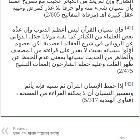
الشارح وإن لم يعد من الكبائر عجيب مع تصريح أئمتنا
بأن نسيان شيء منه ولو حرفا بلا عذر كمرض وغيبة
عقل كبيرة اهـ (مرقاة المفاتيح 2/605)
[42]
فإن نسيان القرآن ليس أعظم الذنوب وإن عدَّه
بعض العلماء من الكبائر كما نقله مولانا جلال الدواني
عن الروياني في شرح العقائد العضدية لكن بعضهم
أوّلوا بنسيانه بحيث لا يقدر على قراءته من المصحف
والظاهر من الحديث نسيانها بمعنى عدم الحفظ عن
ظهر القلب وعليه حمله الشارحون (لمعات التنقيح
2/475)
[43]
إذا حفظ الإنسان القرآن ثم نسيه فإنه يأثم
وتفسير النسيان أن لا يمكنه القراءة من المصحف
(فتاوى الهندية 5/317)
Previous
দুরুদ এবং সালাম পাঠানোর কর্তব্য
Next