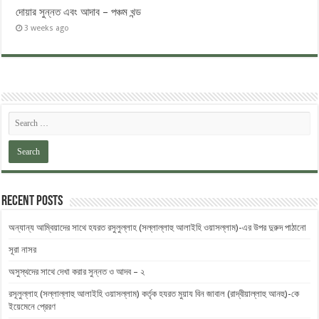
দোয়ার সুন্নত এবং আদাব – পঞ্চম খন্ড
3 weeks ago
Recent Posts
অন্যান্য আম্বিয়াদের সাথে হযরত রসুলুল্লাহ (সল্লাল্লাহু ‎আলাইহি ওয়াসল্লাম)-এর উপর দুরুদ ‎পাঠানো
সূরা নাসর
অসুস্থদের সাথে দেখা করার সুন্নত ও আদব – ২
রসূলুল্লাহ (সল্লাল্লাহু আলাইহি ওয়াসল্লাম) কর্তৃক হযরত মুয়ায বিন জাবাল (রাদ্বীয়াল্লাহু আনহু)-কে
ইয়েমেনে প্রেরণ