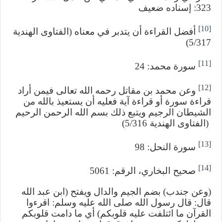
323: إسناده ضعيف
[10]
أفضل القراءة أن يتدبر في معناه (الفتاوى الهندية
5/317)
[11]
سورة محمد: 24
[12]
وعن محمد بن مقاتل رحمه الله تعالى فيمن أراد
قراءة سورة أو قراءة آية فعليه أن يستعيذ بالله من
الشيطان الرجيم ويتبع ذلك بسم الله الرحمن الرحيم
(الفتاوى الهندية 5/316)
[13]
سورة النحل: 98
[14]
صحيح البخاري، الرقم: 5061
(وعن جندب) بضم الجيم والدال ويفتح (ابن عبد الله
قال: قال رسول الله صلى الله عليه وسلم: اقرءوا
القرآن ما ائتلفت عليه قلوبكم) أي ما دامت قلوبكم