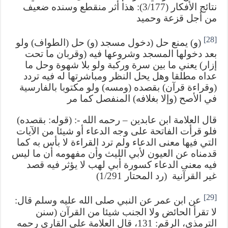
نتائج الأفكار (3/177): هذا أثر منقطع وسنده ضعيف
من أجل قزعة وحميد
[28]
(و) يمنع حل (دخول مسجد (و) حل (الطواف) ولو
بعد دخولها المسجد وشروعها فيه (وقربان ما تحت
إزار) يعني ما بين سرة وركبة ولو بلا شهوة وحل ما
عداه مطلقا وهل يحل النظر ومباشرتها له فيه تردد
(وقراءة قرآن) بقصده (ومسه) ولو مكتوبا بالفارسية
في الأصح (وإلا بغلافه) المنفصل كما مر
قال العلامة ابن عابدين – رحمه الله -: (قوله: بقصده)
فلو قرأت الفاتحة على وجه الدعاء أو شيئا من الآيات
التي فيها معنى الدعاء ولم ترد القراءة لا بأس به كما
قدمناه عن العيون لأبي الليث وأن مفهومه أن ما ليس
فيه معنى الدعاء كسورة أبي لهب لا يؤثر فيه قصد
غير القرآنية (رد المحتار 1/291)
[29]
عن ابن عمر عن النبي صلى الله عليه وسلم قال:
لا تقرأ الحائض ولا الجنب شيئا من القرآن (سنن
الترمذي، الرقم: 131، قال العلامة علي القاري رحمه