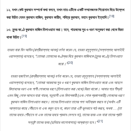
১২.‎ যখন কেউ কুরআন সম্পর্কে কথা বলবে, তখন তার এটিকে একটি সম্মানজনক শিরোনাম দিয়ে উল্লেখ
[18]
করা উচিত যেমন কুরআন মাজিদ, কুরআন কারীম, পবিত্র কুরআন, মহান কুরআন ইত্যাদি।
১৩.‎ সুন্দর কণ্ঠে কুরআন মাজিদ তিলাওয়াত করা। তবে, গায়কদের সুর ও ধরণ অনুকরণ করা থেকে বিরত
[19]
থাকা উচিত।
হযরত বারা বিন আযিব (রাদ্বীয়াল্লাহু আনহু) বর্ণনা করেন যে, হযরত রসুলুল্লাহ (সল্লাল্লাহু আলাইহি
ওয়াসল্লাম) বলেছেন, “তোমরা তোমাদের কণ্ঠস্বর দিয়ে কুরআন মাজিদকে (সুন্দর কণ্ঠে) তিলাওয়াত
[20]
করো।”
হযরত হুজাইফা (রাদ্বীয়াল্লাহু আনহু) বর্ণনা করেন যে, হযরত রসুলুল্লাহ (সল্লাল্লাহু আলাইহি
ওয়াসল্লাম) বলেছেন, “তোমরা আরবদের সুর ও ধরণে কুরআন মাজিদ তিলাওয়াত করো এবং আহলে
কিতাবদের ধরণ এবং পাপী লোকদের ধরণে (তিলাওয়াত করা থেকে) বিরত থাকো। আমার পরে শীঘ্রই
এমন কিছু লোক আসবে যারা গায়ক, সন্ন্যাসী এবং বিলাপকারী (এবং শোক প্রকাশকারী) লোকদের ধরণে
কুরআন মাজিদ তিলাওয়াত করবে। তাদের তিলাওয়াত তাদের গলা অতিক্রম করবে না (অর্থাৎ এটি
আল্লাহর কাছে পৌঁছাবে না এবং কবুল হবে না, কারণ তারা এটি ভুলভাবে পাঠ করবে, অথবা … (তা
তাদের হৃদয়ে পৌঁছাবে না এবং তাদের হৃদয়ে প্রভাব ফেলবে না), তাদের হৃদয় এবং যারা তাদের প্রতি
[21]
সন্তুষ্ট তাদের হৃদয় (দুনিয়ার ভালোবাসায়) আক্রান্ত হবে।”