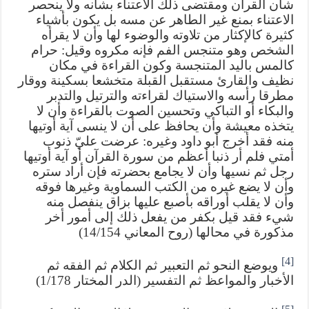
شأن القرآن ومقتضى ذلك الاعتناء بشأنه ولا ينحصر
الاعتناء بمنع غير الطاهر عن مسه بل يكون بأشياء
كثيرة كالإكثار من تلاوته والوضوء لها وأن لا يقرأه
الشخص وهو متنجس الفم فإنه مكروه وقيل: حرام
كالمس باليد المتنجسة وكون القراءة في مكان
نظيف والقارئ مستقبل القبلة متخشعا بسكينة ووقار
مطرقا رأسه والاستياك لقراءته والترتيل والتدبر
والبكاء أو التباكي وتحسين الصوت بالقراءة وأن لا
يتخذه معيشة وأن يحافظ على أن لا ينسى آية أوتيها
منه فقد أخرج أبو داود وغيره: عرضت عليّ ذنوب
أمتي فلم أر ذنبا أعظم من سورة القرآن أو آية أوتيها
رجل ثم نسيها وأن لا يجامع بحضرته فإن أراد ستره
وأن لا يضع غيره من الكتب السماوية وغيرها فوقه
وأن لا يقلب أوراقه بأصبع عليها بزاق ينفصل منه
شيء فقد قيل بكفر من يفعل ذلك إلى أمور أخر
مذكورة في محالها (روح المعاني 14/154)
[4]
ويوضع النحو ثم التعبير ثم الكلام ثم الفقه ثم
الأخبار والمواعظ ثم التفسير (الدر المختار 1/178)