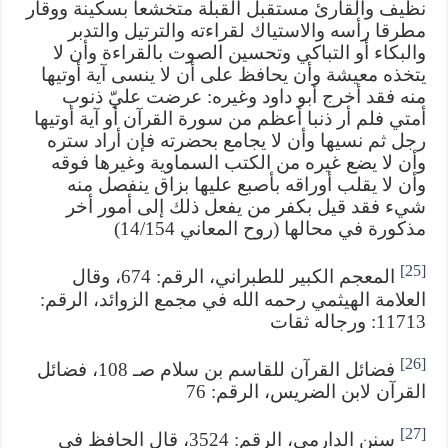
نظيف والقارئ مستقبل القبلة متخشعا بسكينة ووقار
مطرقا رأسه والاستياك لقراءته والترتيل والتدبر
والبكاء أو التباكي وتحسين الصوت بالقراءة وأن لا
يتخذه معيشة وأن يحافظ على أن لا ينسى آية أوتيها
منه فقد أخرج أبو داود وغيره: عرضت عليّ ذنوب
أمتي فلم أر ذنبا أعظم من سورة القرآن أو آية أوتيها
رجل ثم نسيها وأن لا يجامع بحضرته فإن أراد ستره
وأن لا يضع غيره من الكتب السماوية وغيرها فوقه
وأن لا يقلب أوراقه بأصبع عليها بزاق ينفصل منه
شيء فقد قيل بكفر من يفعل ذلك إلى أمور أخر
مذكورة في محالها (روح المعاني 14/154)
[25]
المعجم الكبير للطبراني، الرقم: 674، وقال
العلامة الهيثمي رحمه الله في مجمع الزوائد، الرقم:
11713: ورجاله ثقات
[26]
فضائل القرآن للقاسم بن سلام صـ 108، فضائل
القرآن لابن الضريس، الرقم: 76
[27]
سنن الدارمي، الرقم: 3524، قال الحافظ في