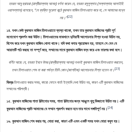
হযরত আবু হুরায়রা (রাদ্বীয়াল্লাহু আনহু) বর্ণনা করেন যে, হযরত রসুলুল্লাহ (সল্লাল্লাহু আলাইহি
ওয়াসল্লাম) বলেছেন, “যে ব্যক্তি সুরেলা কন্ঠে কুরআন মাজিদ তিলাওয়াত করে না, সে আমাদের মধ্যে
[22]
নয়।”
১৪.‎ যখন কেউ কুরআন মাজিদ তিলাওয়াতে ব্যস্ত থাকো, তখন তার কুরআন মাজিদের প্রতি পূর্ণ
মনোযোগ প্রদর্শন করা উচিত। তিলাওয়াতের মাঝখানে দুনিয়াবী আলোচনায় লিপ্ত হওয়া উচিত নয়,
বিশেষ করে যখন কুরআন মাজিদ খোলা থাকে। যদি কথা বলার প্রয়োজন হয়, তাহলে সে যেন যে
আয়াতটি পাঠ করছে তা সম্পূর্ণ করে, সম্মানের সাথে কুরআন মাজিদ বন্ধ করে এবং তারপর কথা বলে।
‎
বর্ণিত আছে যে, হযরত ইবনে উমর (রাদ্বীয়াল্লাহু আনহু) যখনই কুরআন মাজিদ তিলাওয়াত করতেন,
[23]
তখন তিলাওয়াত শেষ না করা পর্যন্ত তিনি কোন (জাগতিক) আলোচনায় লিপ্ত হতেন না।
বিঃদ্রঃ
তিলাওয়াত করার সময়, কারো ফোনে বার্তা ইত্যাদি দেখা উচিত নয়, কারণ এটি কুরআন মাজিদের
সম্মানের পরিপন্থী।
১৫. কুরআন মাজিদের পাতা উল্টানোর সময়, পাতা উল্টানোর জন্য আঙুলে থুতু ভিজানো উচিত নয়। এটি
[24]
কুরআন মাজিদের প্রতি আমাদের যে সম্মান প্রদর্শন করতে হবে তার সাথে সঙ্গতিপূর্ণ নয়।
১৬. কুরআন মাজিদ শেষ করার পর, দোয়া করা, কারণ এটি এমন একটি সময় যখন দোয়া কবুল হয়।