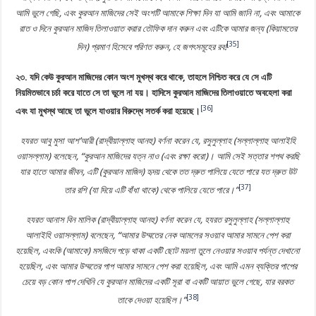
আমি ভুলে গেছি, এবং কুরআন মাজিদের সেই অংশটি আমাকে শিক্ষা দিন যা আমি জানি না, এবং আমাকে
রাত ও দিনে কুরআন মাজিদ তিলাওয়াত করার তৌফিক দান করুন এবং এটিকে আমার জন্য (কিয়ামতের
[35]
দিন) প্রমাণ হিসেবে পরিণত করুন, হে জগৎসমূহের রব!
২৩.‎ যদি কেউ কুরআন মাজিদের কোন অংশ মুখস্থ করে থাকে, তাহলে নিশ্চিত করে যে সে এটি
নিয়মিতভাবে চর্চা করে যাতে সে তা ভুলে না যয়। হাদিসে কুরআন মাজিদের তিলাওয়াতে অবহেলা করা
[36]
এবং যা মুখস্থ আছে তা ভুলে যাওয়ার বিরুদ্ধে সতর্ক করা হয়েছে।
হযরত আবু মুসা আশ’আরী (রাদ্বীয়াল্লাহু আনহু) বর্ণনা করেন যে, রসুলুল্লাহ (সল্লাল্লাহু আলাইহি
ওয়াসল্লাম) বলেছেন, “কুরআন মাজিদের যত্ন নাও (এবং রক্ষা করো)। আমি সেই সত্তার শপথ করছি
যার হাতে আমার জীবন, এটি (কুরআন মাজিদ) হৃদয় থেকে তত দ্রুত পালিয়ে যেতে পারে যত দ্রুত উট
[37]
তার রশি (যা দিয়ে এটি বাঁধা থাকে) থেকে পালিয়ে যেতে পারে।”
হযরত আনাস বিন মালিক (রাদ্বীয়াল্লাহু আনহু) বর্ণনা করেন যে, হযরত রসুলুল্লাহ (সল্লাল্লাহু
আলাইহি ওয়াসল্লাম) বলেছেন, “আমার উম্মতের নেক আমলের সওয়াব আমার সামনে পেশ করা
হয়েছিল, এবংকি (আমাকে) মসজিদে পড়ে থাকা একটি ছোট ময়লা তুলে নেওয়ার সওয়াব পর্যন্ত দেখানো
হয়েছিল, এবং আমার উম্মতের পাপ আমার সামনে পেশ করা হয়েছিল, এবং আমি এমন ব্যক্তির পাপের
চেয়ে বড় কোন পাপ দেখিনি যে কুরআন মাজিদের একটি সূরা বা একটি আয়াত ভুলে গেছে, যার বরকত
[38]
তাকে দেওয়া হয়েছিল।”