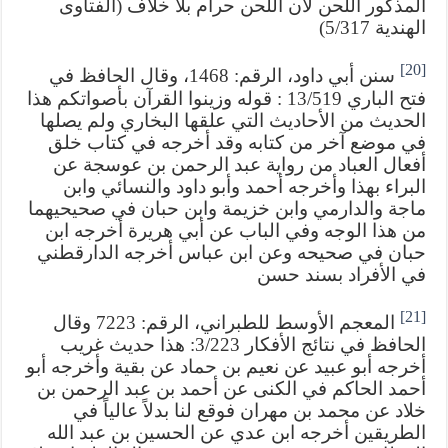
المذكور اللحن لأن اللحن حرام بلا خلاف (الفتاوى
الهندية 5/317)
[20]
سنن أبي داود، الرقم: 1468، وقال الحافظ في
فتح الباري 13/519 : قوله وزينوا القرآن بأصواتكم هذا
الحديث من الأحاديث التي علقها البخاري ولم يصلها
في موضع آخر من كتابه وقد أخرجه في كتاب خلق
أفعال العباد من رواية عبد الرحمن بن عوسجة عن
البراء بهذا وأخرجه أحمد وأبو داود والنسائي وابن
ماجة والدارمي وابن خزيمة وابن حبان في صحيحيهما
من هذا الوجه وفي الباب عن أبي هريرة أخرجه ابن
حبان في صحيحه وعن ابن عباس أخرجه الدارقطني
في الأفراد بسند حسن
[21]
المعجم الأوسط للطبراني، الرقم: 7223 وقال
الحافظ في نتائج الأفكار 3/223: هذا حديث غريب
أخرجه أبو عبيد عن نعيم بن حماد عن بقية وأخرجه أبو
أحمد الحاكم في الكنى عن أحمد بن عبد الرحمن بن
خلاد عن محمد بن مهران فوقع لنا بدلاً عالياً في
الطريقين أخرجه ابن عدي عن الحسين بن عبد الله