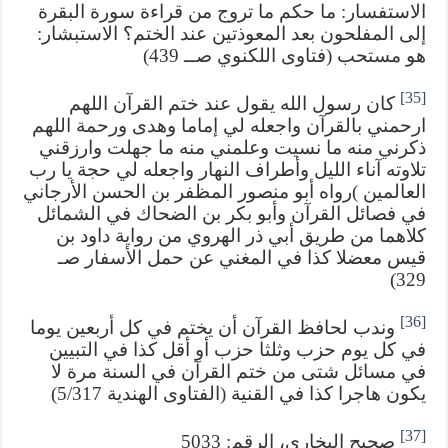
الاستفسار: ما حكم ما تروج من قراءة سورة البقرة
إلى المفلحون بعد المعوذتين عند الختم؟ الاستبشار:
هو مستحب (فتاوى اللكنوي صــ 439)
[35]
كان رسول الله يقول عند ختم القرآن اللهم
ارحمني بالقرآن واجعله لي إماما وهدى ورحمة اللهم
ذكرني منه ما نسيت وعلمني منه ما جهلت وارزقني
تلاوته آناء الليل وأطراف النهار واجعله لي حجة يا رب
العالمين )رواه أبو منصور المظفر بن الحسن الأرجاني
في فصائل القرآن وأبو بكر بن الضحاك في الشمائل
كلاهما من طريق أبي ذر الهروي من رواية داود بن
قيس معضلا كذا في المغني عن حمل الأسفار صـ
329)
[36]
وندب لحافظ القرآن أن يختم في كل أربعين يوما
في كل يوم حزب وثلثا حزب أو أقل كذا في التبيين
في مسائل شتى من ختم القرآن في السنة مرة لا
يكون هاجرا كذا في القنية (الفتاوى الهندية 5/317)
[37]
صحيح البخاري، الرقم: 5033