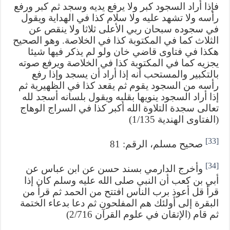
فإذا أراد السجود كبر ولا يرفع يديه وسجد ثم كبر ورفع
رأسه ولا تشهد عليه ولا سلام كذا في الهداية ويقول
في سجوده سبحان ربي الأعلى ثلاثا ولا ينقص عن
الثلاث كما في المكتوبة كذا في الخلاصة. وهو الصحيح
هكذا في فتاوى قاضي خان ولو لم يذكر فيها شيئا
يجزيه كما في المكتوبة كذا في الخلاصة ويرفع صوته
بالتكبير والمستحب أنه إذا أراد أن يسجد وإذا رفع
رأسه من السجود يقوم ثم يقعد كذا في الظهيرية ثم
إذا أراد السجود ينويها بقلبه ويقول بلسانه أسجد لله
تعالى سجدة التلاوة الله أكبر كذا في السراج الوهاج
(الفتاوى الهندية 1/135)
[33]
صحيح مسلم، الرقم: 81
[34]
وأخرج الدارمي بسند حسن عن ابن عباس عن
أبي بن كعب أن النبي صلى الله عليه وسلم كان إذا
قرأ قل أعوذ برب الناس افتتح من الحمد ثم قرأ من
البقرة إلى أولئك هم المفلحون ثم دعا بدعاء الختمة
ثم قام (الإتقان في علوم القرآن 2/716)