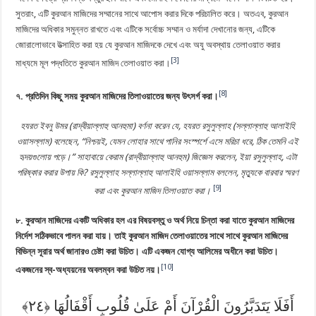
সুতরাং, এটি কুরআন মাজিদের সম্মানের সাথে আপোস করার দিকে পরিচালিত করে। অতএব, কুরআন
মাজিদের অধিকার সমুন্নত রাখতে এবং এটিকে সর্বোচ্চ সম্মান ও মর্যাদা দেখানোর জন্য, এটিকে
জোরালোভাবে উত্সাহিত করা হয় যে কুরআন মাজিদকে দেখে এবং অযু অবস্থায় তেলাওয়াত করার
[3]
মাধ্যমে মূল পদ্ধতিতে কুরআন মাজিদ তেলাওয়াত করা।
[8]
৭. প্রতিদিন কিছু সময় কুরআন মাজিদের তিলাওয়াতের জন্য উৎসর্গ করা।
হযরত ইবনু উমর (রাদ্বীয়াল্লাহু আনহুমা) বর্ণনা করেন যে, হযরত রসুলুল্লাহ (সল্লাল্লাহু আলাইহি
ওয়াসল্লাম) বলেছেন, “নিশ্চয়ই, যেমন লোহার সাথে পানির সংস্পর্শে এসে মরিচা ধরে, ঠিক তেমনি এই
হৃদয়গুলোয় পড়ে।” সাহাবায়ে কেরাম (রাদ্বীয়াল্লাহু আনহুম) জিজ্ঞেস করলেন, ইয়া রসুলুল্লাহ, এটা
পরিষ্কার করার উপায় কি? রসুলুল্লাহ সল্লাল্লাহু আলাইহি ওয়াসল্লাম বললেন, মৃত্যুকে বারবার স্মরণ
[9]
করা এবং কুরআন মাজিদ তিলাওয়াত করা।
৮. কুরআন মাজিদের একটি অধিকার হল এর বিষয়বস্তু ও অর্থ নিয়ে চিন্তা করা যাতে কুরআন মাজিদের
নির্দেশ সঠিকভাবে পালন করা যায়। তাই কুরআন মাজিদ তেলাওয়াতের সাথে সাথে কুরআন মাজিদের
বিভিন্ন সূরার অর্থ জানারও চেষ্টা করা উচিত। এটি একজন যোগ্য আলিমের অধীনে করা উচিত।
[10]
একজনের স্ব-অধ্যয়নের অবলম্বন করা উচিত নয়।
أَفَلَا يَتَدَبَّرُونَ الْقُرْآنَ أَمْ عَلَىٰ قُلُوبٍ أَقْفَالُهَا