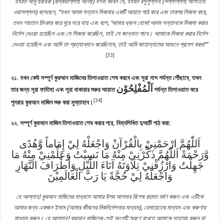
হযরত আবু হুরায়রা (রাদ্বীয়াল্লাহু আনহু) বর্ণনা করেন যে, হযরত রসুলুল্লাহ (সল্লাল্লাহু আলাইহি
ওয়াসল্লাম) বলেছেন, “যখন আদম সন্তান সিজদার একটি আয়াত পাঠ করে এবং তারপর সিজদা করে,
তখন শয়তান চিৎকার করে দূরে সরে যায় এবং বলে, ‘আমার ধ্বংস হোক! আদম সন্তানকে সিজদা করার
নির্দেশ দেওয়া হয়েছিল এবং সে সিজদা করেছিল, তাই সে জান্নাত পাবে। আমাকে সিজদা করার নির্দেশ
দেওয়া হয়েছিল এবং আমি তা প্রত্যাখ্যান করেছিলাম, তাই আমি জাহান্নামের আগুনে প্রবেশ করব!’”
[33]
২১. যখন কেউ সম্পূর্ণ কুরআন মাজিদের তিলাওয়াত শেষ করবে এবং সূরা নাস পর্যন্ত পৌঁছাবে, তখন
তার জন্য সূরা ফাতিহা এবং সূরা বাকারার শুরুর আয়াত ‎
পর্যন্ত তিলাওয়াত করে
[34]
পুনরায় কুরআন মাজিদ শুরু করা মুস্তাহাব।
২২. সম্পূর্ণ কুরআন মাজিদ তিলাওয়াত শেষ করার পরে, নিম্নলিখিত দুআটি পাঠ করা:
اَللّٰهُمَّ ارْحَمْنِيْ بِالْقُرْآنْ وَاجْعَلْهُ لِيْ إِمَاماً وَّهُدًى
وَّرَحْمَةً اَللّٰهُمَّ ذَكِّرْنِيْ مِنْهُ مَا نَسِيْتُ وَعَلِّمْنِيْ مِنْهُ مَا
جَهِلْتُ وَارْزُقْنِيْ تِلَاوَتَهُ آنَاءَ اللَّيْلِ وَأَطْرَافَ النَّهَارِ
وَاجْعَلْهُ لِيْ حُجَّةً يَا رَبَّ الْعَالَمِيْنَ
হে আল্লাহ! কুরআন মাজিদের মাধ্যমে আমার উপর আপনার বিশেষ রহমত বর্ষণ করুন এবং এটিকে
আমার জন্য একজন ইমাম (আমার জীবনের দিকনির্দেশনার মাধ্যম), হেদায়েতের মাধ্যম এবং করুণার
মাধ্যম করুন। হে আল্লাহ! কুরআন মাজিদের সেই অংশটি স্মরণে রাখতে আমাকে সাহায্য করুন যা