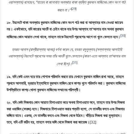
ওয়াসল্লাম) বলেছেন, “হায়েয বা জানাবাত অবস্থায় থাকা ব্যক্তি কুরআন মাজিদের কোন অংশ পাঠ
[29]
করবে না।”
১৮. ‎টয়লেটে থাকা অবস্থায় কুরআন মাজিদের কোন অংশ পাঠ করা বা আল্লাহর নাম নেওয়া জায়েয
নয়। একইভাবে, যদি কারোর আংটি বা চেইন থাকে যার উপর আল্লাহ তা‘আলার নাম অথবা কুরআন
[30]
মাজিদের কোন আয়াত লেখা থাকে, তাহলে তাকে টয়লেটে প্রবেশের আগে তা খুলে ফেলতে হবে।
হযরত আনাস (রাদ্বীয়াল্লাহু আনহু) বর্ণনা করেন যে, হযরত রসুলুল্লাহ (সল্লাল্লাহু আলাইহি
ওয়াসল্লাম) টয়লেটে প্রবেশের সময় তাঁর আংটি খুলে ফেলতেন (কারণ এতে আল্লাহ তা‘আলার নাম
[31]
লেখা ছিল)।
১৯. যদি কেউ এমন ঘরে তার পোশাক পরিবর্তন করতে চায় যেখানে কুরআন মাজিদ রাখা আছে, তাহলে
প্রথমে আলমারি, ড্রয়ার ইত্যাদিতে কুরআন মাজিদ রেখে কাপড় খুলে পরিবর্তন করা। কুরআন মাজিদের
উপস্থিতিতে কাপড় খোলা কুরআন মাজিদের সম্মানের পরিপন্থী।
২০. যদি কেউ সিজদার কোন আয়াত তিলাওয়াত করে অথবা তিলাওয়াত শুনে, তাহলে তার উপর সিজদা
করা ওয়াজিব (ফরজ) হবে। সিজদায়ে তিলাওয়াত করার পদ্ধতি হলো, সে তাকবীর বলবে এবং সিজদার
ভঙ্গিতে যাবে। এরপর, সে তাকবীর বলবে এবং সিজদা থেকে উঠবে। দাঁড়িয়ে সিজদা করা মুস্তাহাব।
তবে, যদি এটি কঠিন হয়, তাহলে বসার ভঙ্গি থেকে সিজদা করা জায়েজ।
[32]