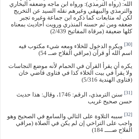
الله: (رواه الترمذي): ورواه ابن ماجه وضعفه البخاري
والترمذي والبيهقي وغيرهم نقله السيد عن التخريج
لكن له متابعات كما ذكره ابن جماعة وغيره تجبر
ضعفه ومن ثم حسنه المنذري ورويت أحاديث بمعناه
كلها ضعيفة (مرقاة المفاتيح 2/439)
[30]
ويكره الدخول للخلاء ومعه شيء مكتوب فيه
اسم الله أو قرآن (مراقي الفلاح صــ 54)
يكره أن يقرأ القرآن في الحمام لأنه موضع النجاسات
ولا يقرأ في بيت الخلاء كذا في فتاوى قاضي خان
(فتاوى الهندية 5/316)
[31]
سنن الترمذي، الرقم: 1746، وقال: هذا حديث
حسن صحيح غريب
[32]
سببه التلاوة على التالي والسامع في الصحيح وهو
واجب على التراخي إن لم يكن في الصلاة (مراقي
الفلاح صــــ 184)