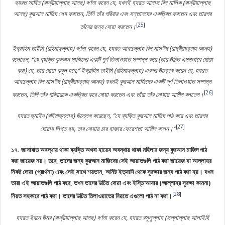
হযরত সাবিত (রাদ্বীয়াল্লাহু আনহু) বর্ণনা করেন যে, যখনই হযরত আনাস বিন মালিক (রাদ্বীয়াল্লাহু
আনহু) কুরআন মাজিদ শেষ করতেন, তিনি তাঁর পরিবার এবং সন্তানদের একত্রিত করতেন এবং তারপর
[25]
তাঁদের জন্য দোয়া করতেন।
ইব্রাহিম তাইমি (রহিমাহুল্লাহ) বর্ণনা করেন যে, হযরত আবদুল্লাহ বিন মাসউদ (রাদ্বীয়াল্লাহু আনহু)
বলেছেন, “যে ব্যক্তি কুরআন মাজিদের একটি পূর্ণ তিলাওয়াত সম্পন্ন করে (তার উচিত এমনভাবে দোয়া
করা) যে, তার দোয়া কবুল হবে,” ইব্রাহিম তাইমি (রহিমাহুল্লাহ) এরপর উল্লেখ করেন যে, হযরত
আবদুল্লাহ বিন মাসউদ (রাদ্বীয়াল্লাহু আনহু) যখনই কুরআন মাজিদের একটি পূর্ণ তিলাওয়াত সম্পন্ন
[26]
করতেন, তিনি তাঁর পরিবারকে একত্রিত করে দোয়া করতেন এবং তাঁরা তাঁর দোয়ায় আমীন বলতেন।
হযরত হুমাইদ (রহিমাহুল্লাহ) উল্লেখ করেছেন, “যে ব্যক্তি কুরআন মাজিদ পাঠ করে এবং তারপর
[27]
দোয়ায় লিপ্ত হয়, তার দোয়ায় চার হাজার ফেরেশতা আমীন বলেন।”
১৭. জানাবাত অবস্থায় থাকা ব্যক্তি অথবা হায়েয অবস্থায় থাকা মহিলার জন্য কুরআন মাজিদ পাঠ
করা জায়েজ নয়। তবে, তাদের জন্য কুরআন মাজিদের সেই আয়াতগুলি পাঠ করা জায়েজ যা আল্লাহর
নিকট দোয়া (প্রার্থনা) এবং সেই সাথে শয়তান, অনিষ্ট ইত্যাদি থেকে সুরক্ষার জন্য পাঠ করা হয়। যখন
তারা এই আয়াতগুলি পাঠ করে, তখন তাদের উচিত দোয়া এবং ইস্তি’আযার (আল্লাহর সুরক্ষা কামনা)
[28]
নিয়ত সহকারে পাঠ করা। তাদের উচিত তিলাওয়াতের নিয়তে এগুলো পাঠ না করা।
হযরত ইবনে উমর (রাদ্বীয়াল্লাহু আনহু) বর্ণনা করেন যে, হযরত রসুলুল্লাহ (সল্লাল্লাহু আলাইহি