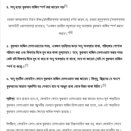
[5]
৪. অযু ছাড়া কুরআন মাজিদ স্পর্শ করা জায়েয নয়৷
হযরত আবদুল্লাহ ইবনে উমর (রাদ্বীয়াল্লাহু আনহুমা) বর্ণনা করেন যে, হযরত রসুলুল্লাহ (সল্লাল্লাহু
আলাইহি ওয়াসল্লাম) বলেছেন, “একজন ব্যক্তি শুধুমাত্র অযু অবস্থায় কুরআন মাজিদ স্পর্শ করতে
[6]
পারবে।”
৫. কুরআন মাজিদ তেলাওয়াতের সময়, একজন ব্যক্তির জন্য অযু অবস্থায় থাকা, পরিষ্কার পোশাক
পরিধান করা এবং কিবলার দিকে মুখ করে থাকা মুস্তাহাব। তবে, কুরআন মাজিদ তেলাওয়াত করার সময়
কেউ যদি কিবলার দিকে মুখ না করে বা অযু অবস্থায় না থাকে, তবে তা জায়েয (যদি সে কুরআন মাজিদ
[7]
স্পর্শ না করে)।
৬. অযু ব্যতীত মোবাইল ফোনে কুরআন মাজিদ তেলাওয়াত করা জায়েয। কিন্তু, স্ক্রিনের যে অংশে
[5]
কুরআনের আয়াত প্রদর্শিত হয় সেখানে হাত বা আঙুল রাখা থেকে বিরত থাকা উচিত।
দ্রষ্টব্য:
মনে রাখতে হবে যে, মোবাইল ফোনে কুরআন তেলাওয়াত করা জায়েয হলেও মূল পদ্ধতিতে
কুরআন তেলাওয়াত করা পছন্দনীয় যেভাবে কুরআন মাজিদ তিলাওয়াত করা হতো, এবং এই পদ্ধতিতে
কুরআন তেলাওয়াত করার ক্ষেত্রে অধিক সম্মান রয়েছে।
বিপরীতে, মোবাইল ফোন থেকে কুরআন তেলাওয়াত করা নিরুৎসাহিত করা হয়, কারণ মোবাইল ফোনে
অনেক ক্ষেত্রে প্রাণবন্ত বস্তুর ছবি থাকে এবং মোবাইল ফোনের মাধ্যমে অনেক পাপ সংঘটিত হয়।