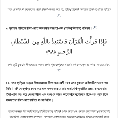
অতঃপর তারা কি কুরআনের প্রতি চিন্তা-ভাবনা করে না, নাকি (তাদের) অন্তরে তালা লাগানো আছে?
[11]
[12]
৯. কুরআন মাজিদের তিলাওয়াত শুরু করার সময় তাওউয (আউথু বিল্লাহ) পাঠ করা।
فَإِذَا قَرَأْتَ الْقُرْآنَ فَاسْتَعِذْ بِاللَّهِ مِنَ الشَّيْطَانِ
الرَّجِيمِ
যখন তুমি কুরআন তিলাওয়াত করবে, তখন প্রত্যাখ্যাত শয়তান থেকে আল্লাহর কাছে আশ্রয় চাও।
[13]
১০.‎ যখন ব্যক্তির অন্তর তিলাওয়াতের দিকে মনোযোগী থাকে তখন কুরআন মাজিদ তিলাওয়াত করা
উচিত। যদি সে ক্লান্ত বোধ করে এবং লক্ষ্য করে যে তার মনোযোগ প্রভাবিত হচ্ছে, তাহলে তার
তিলাওয়াত বন্ধ করে দেওয়া উচিত এবং যখন সে আরও ভালোভাবে মনোযোগ দিতে এবং ধ্যান দিতে
সক্ষম তখন তিলাওয়াত চালিয়ে যাওয়া উচিত।
হযরত জুনদুব বিন আব্দিল্লাহ (রাদ্বীয়াল্লাহু আনহু) বর্ণনা করেন যে, হযরত রসুলুল্লাহ (সল্লাল্লাহু
আলাইহি ওয়াসল্লাম) বলেছেন, “যতক্ষণ তোমার হৃদয় (কুরআন মাজিদের দিকে) মনোযোগী থাকে