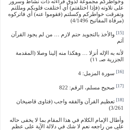
وخواطركم مجموعة لذوق قراءته ذات نشاط وسرور
على تلاوته (فإذا اختلفتم) أي اختلفت قلوبكم ومللتم
وتفرقت خواطركم وكسلتم (فقوموا عنه) أي فاتركوه
(مرقاة المفاتيح 4/1496)
[15]
والأخذ بالتجويد حتم لازم … من لم يجود القرآن
آثم
لأنه به الإله أنزلا … وهكذا منه إلينا وصلا (المقدمة
الجزرية صـ ١١)
[16]
سورة المزمل: 4
[17]
صحيح مسلم، الرقم: 822
[18]
تعظيم القرآن والفقه واجب (فتاوى قاضيخان
3/261)
وأطال الإمام الكلام في هذا المقام بما لا يخفى حاله
على من راجعه نعم لا شك في دلالة الآية على عظم