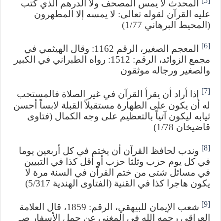
[5]
المحدث لا يمس المصحف ولا الدرهم الذي كتب
عليه القرآن لقوله تعالى: لا يمسه إلا المطهرون
(المحيط البرهاني 1/77)
[6]
المعجم الصغير، الرقم 1162: وقال الهيثمي في
مجمع الزوائد، الرقم: 1512: رواه الطبراني في الكبير
والصغير ورجاله موثقون
[7]
إذا أراد أن يقرأ القرآن في غير الصلاة فالمستحب
له أن يكون على الطهارة مستقبلاً القبلة لابساً أحسن
ثيابه ليكون آتياً بالتعظيم على وجه الكمال (فتاوى
قاضيخان 1/78)
[8]
وندب لحافظ القرآن أن يختم في كل أربعين يوما
في كل يوم حزب وثلثا حزب أو أقل كذا في التبيين
في مسائل شتى من ختم القرآن في السنة مرة لا
يكون هاجرا كذا في القنية (الفتاوى الهندية 5/317)
[9]
شعب الإيمان للبيهقي، الرقم: 1859، قال العلامة
العراقي رحمه الله في المغني عن حمل الأسفار صـ