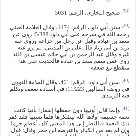
[38]
صحيح البخاري، الرقم: 5031
[39]
سنن أبي داود، الرقم: 1474، وقال العلامة العيني
رحمه الله في شرحه على أبي داود 5/388: روى عن
سعد بن عبادة وقيل عن رجل من خزاعة وروى عنه
يزيد بن أبي زناد قال علي بن المديني: لم يرو عنه
غيره وقال عبد الرحمن بن أبي حاتم عيسى بن فائد
روى عمن سمع سعد بن عبادة فالحديث على هذا
منقطع مع ضعفه
[40]
سنن أبي داود، الرقم: 461، وقال العلامة النووي
في روضة الطالبين 11/223: في إسناده ضعف وتكلم
فيه الترمذي
[41]
وإنما قال: أوتيها دون حفظها إشعارا بأنها كانت
نعمة جسيمة أولاها الله ليشكرها فلما نسيها فقد كفر
تلك النعمة فبالنظر إلى هذا المعنى كان أعظم جرما
وإن لم يعد من الكبائر واعترضه ابن حجر وقال: قول