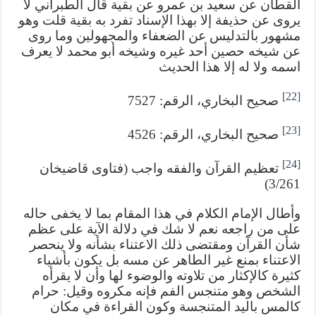
القطان عن سعيد بن عمرو عن بقية قال الطبراني لا
يروى عن حذيفة إلا بهذا الإسناد تفرد به بقية قلت وهو
مشهور بالتدليس عن الضعفاء والمجهولين وما روى
عن شيخه حصين أحد غيره وشيخه أبو محمد لا يعرف
اسمه ولا له إلا هذا الحديث
[22]
صحيح البخاري، الرقم: 7527
[23]
صحيح البخاري، الرقم: 4526
[24]
تعظيم القرآن والفقه واجب (فتاوى قاضيخان
3/261)
وأطال الإمام الكلام في هذا المقام بما لا يخفى حاله
على من راجعه نعم لا شك في دلالة الآية على عظم
شأن القرآن ومقتضى ذلك الاعتناء بشأنه ولا ينحصر
الاعتناء بمنع غير الطاهر عن مسه بل يكون بأشياء
كثيرة كالإكثار من تلاوته والوضوء لها وأن لا يقرأه
الشخص وهو متنجس الفم فإنه مكروه وقيل: حرام
كالمس باليد المتنجسة وكون القراءة في مكان