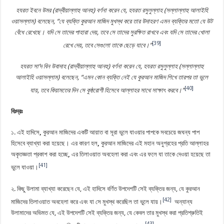
হযরত ইবনে উমর (রাদ্বীয়াল্লাহু আনহু) বর্ণনা করেন যে, হযরত রসুলুল্লাহ (সল্লাল্লাহু আলাইহি
ওয়াসল্লাম) বলেছেন, “যে ব্যক্তি কুরআন মাজিদ মুখস্থ করে তার উদাহরণ এমন ব্যক্তির মতো যে উট
বেঁধে রেখেছে। যদি সে তাদের পাহারা দেয়, তবে সে তাদের সুরক্ষিত রাখবে এবং যদি সে তাদের খোলা
[39]
রেখে দেয়, তবে সেগুলো তাকে ছেড়ে যাবে।”
হযরত সা’দ বিন উবাদাহ (রাদ্বীয়াল্লাহু আনহু) বর্ণনা করেন যে, হযরত রসুলুল্লাহ (সল্লাল্লাহু
আলাইহি ওয়াসল্লাম) বলেছেন, “এমন কোন ব্যক্তি নেই যে কুরআন মাজিদ শিখে তারপর তা ভুলে
[40]
যায়, তবে কিয়ামতের দিন সে কুষ্ঠরোগী হিসেবে আল্লাহর সাথে সাক্ষাৎ করবে।”
বিঃদ্রঃ
‎১. এই হাদিসে
,
কুরআন মাজিদের একটি আয়াত বা সূরা ভুলে যাওয়ার পাপকে সবচেয়ে জঘন্য পাপ
হিসেবে ব্যাখ্যা করা হয়েছে। এর কারণ হল
,
কুরআন মাজিদের এই মহান অনুগ্রহের প্রতি আল্লাহর
অকৃতজ্ঞতা প্রকাশ করা হচ্ছে
,
এর তিলাওয়াত অবহেলা করা এবং এর ফলে যা তাকে দেওয়া হয়েছে তা
[41]
ভুলে যাওয়া।
‎২. কিছু উলামা ব্যাখ্যা করেছেন যে, এই হাদিসে বর্ণিত উপদেশটি সেই ব্যক্তির জন্য, যে কুরআন
[42]
মাজিদের তিলাওয়াত অবহেলা করে এবং যা সে মুখস্থ করেছিল তা ভুলে যায়।
‎ ‎অন্যান্য
উলামাদের অভিমত যে, এই উপদেশটি সেই ব্যক্তির জন্য, যে কেবল তার মুখস্থ করা প্রতিশ্রুতিই
[43]