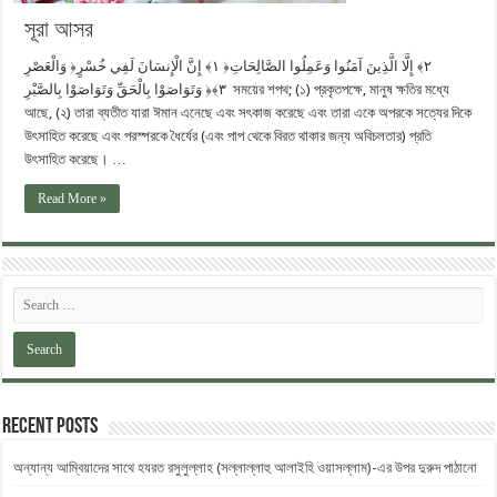
সূরা আসর‏ ‏
وَالْعَصْرِ ‎﴿١﴾‏ إِنَّ الْإِنسَانَ لَفِي خُسْرٍ ‎﴿٢﴾‏ إِلَّا الَّذِينَ آمَنُوا وَعَمِلُوا الصَّالِحَاتِ
وَتَوَاصَوْا بِالْحَقِّ وَتَوَاصَوْا بِالصَّبْرِ ‎﴿٣﴾‏ সময়ের শপথ; (১)‎ প্রকৃতপক্ষে, মানুষ ক্ষতির মধ্যে
আছে,‎ (২) তারা ব্যতীত যারা ঈমান এনেছে এবং সৎকাজ করেছে এবং তারা একে অপরকে সত্যের দিকে
উৎসাহিত করেছে এবং পরস্পরকে ধৈর্যের (এবং পাপ থেকে বিরত থাকার জন্য অবিচলতার) প্রতি
উৎসাহিত করেছে। …
Read More »
Recent Posts
অন্যান্য আম্বিয়াদের সাথে হযরত রসুলুল্লাহ (সল্লাল্লাহু ‎আলাইহি ওয়াসল্লাম)-এর উপর দুরুদ ‎পাঠানো