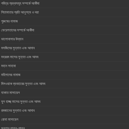
পবিত্র গ্রন্থসমূহ সম্পর্কে আকীদা
পিতামাতার প্রতি আনুগত্য ও ‎দয়া
পুরুষের নামাজ
ফেরেশতাদের সম্পর্কে আকীদা
ভালোবাসার ‎উদ্যান
মসজিদের সুন্নাত এবং আদাব
মহররম মাসের সুন্নত এবং আদব
মহান সাহাবা
মহিলাদের নামাজ
মিসওয়াক ব্যবহারের সুন্নত এবং আদব
যাকাত মাসায়েল
যুল হাজ্জ্ মাসের সুন্নত এবং আদব
রমজানের সুন্নাত এবং আদাব
রোযা মাসায়েল
সন্তান লালন-পালন