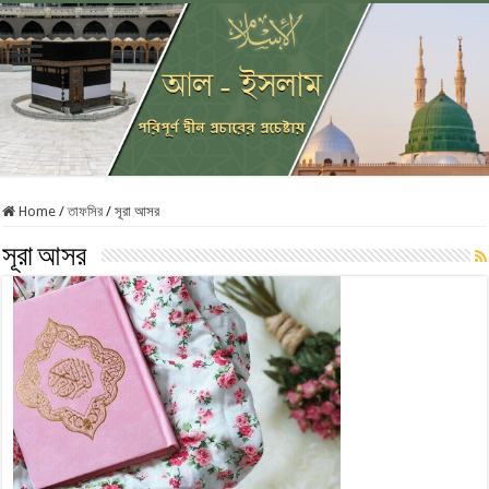
Home
/
তাফসির
/
সূরা আসর‏ ‏
সূরা আসর‏ ‏