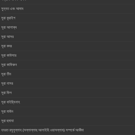
সুন্নত এবং আদাব
সুরা কূরাইশ
সূরা আলাক্ব
সূরা আসর‏ ‏
সূরা কদর
সূরা কাউসার
সূরা কাফিরুন
সূরা তীন
সূরা নাসর
সূরা ফিল
সূরা বাইয়্যিনাহ
সূরা মাঊন‏ ‏
সূরা হুমাযা
হযরত রসুলুল্লাহ (সল্লাল্লাহু আলাইহি ওয়াসল্লাম) সম্পর্কে আকীদা