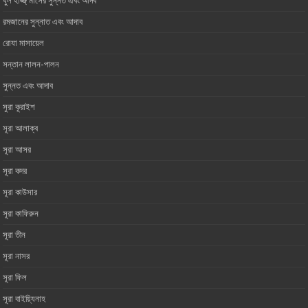
যুল হাজ্জ্ মাসের সুন্নত এবং আদব
রমজানের সুন্নাত এবং আদাব
রোযা মাসায়েল
সন্তান লালন-পালন
সুন্নত এবং আদাব
সুরা কূরাইশ
সূরা আলাক্ব
সূরা আসর‏ ‏
সূরা কদর
সূরা কাউসার
সূরা কাফিরুন
সূরা তীন
সূরা নাসর
সূরা ফিল
সূরা বাইয়্যিনাহ