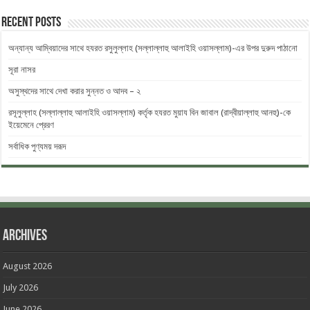
Recent Posts
অন্যান্য আম্বিয়াদের সাথে হযরত রসুলুল্লাহ (সল্লাল্লাহু ‎আলাইহি ওয়াসল্লাম)-এর উপর দুরুদ ‎পাঠানো
সূরা নাসর
অসুস্থদের সাথে দেখা করার সুন্নত ও আদব – ২
রসূলুল্লাহ (সল্লাল্লাহু আলাইহি ওয়াসল্লাম) কর্তৃক হযরত মুয়ায বিন জাবাল (রাদ্বীয়াল্লাহু আনহু)-কে
ইয়েমেনে প্রেরণ
সর্বাধিক পুণ্যময় দরূদ
Archives
August 2026
July 2026
June 2026