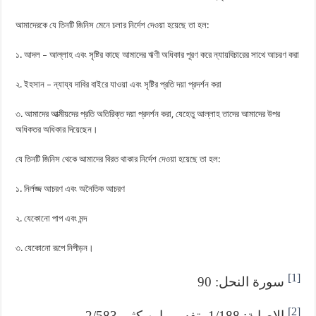
আমাদেরকে যে তিনটি জিনিস মেনে চলার নির্দেশ দেওয়া হয়েছে তা হল:
১. আদল – আল্লাহ এবং সৃষ্টির কাছে আমাদের ঋণী অধিকার পূরণ করে ন্যায়বিচারের সাথে আচরণ করা
২. ইহসান – ন্যায্য দাবির বাইরে যাওয়া এবং সৃষ্টির প্রতি দয়া প্রদর্শন করা
৩. আমাদের আত্মীয়দের প্রতি অতিরিক্ত দয়া প্রদর্শন করা, যেহেতু আল্লাহ তাদের আমাদের উপর
অধিকতর অধিকার দিয়েছেন।
যে তিনটি জিনিস থেকে আমাদের বিরত থাকার নির্দেশ দেওয়া হয়েছে তা হল:
১. নির্লজ্জ আচরণ এবং অনৈতিক আচরণ
২. যেকোনো পাপ এবং মন্দ
৩. যেকোনো রূপে নিপীড়ন।
[1]
سورة النحل: 90
[2]
الإصابة: 1/188، تفسير ابن كثير 2/583