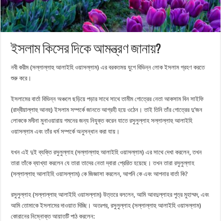
ইসলাম কিসের দিকে ‎আমন্ত্রণ জানায়? ‎
নবী করীম (সল্লাল্লাহু আলাইহি ওয়াসল্লাম) এর বরকতময় যুগে বিভিন্ন লোক ইসলাম গ্রহণ করতে
শুরু করে।
ইসলামের বার্তা বিভিন্ন অঞ্চলে ছড়িয়ে পড়ার সাথে সাথে তামীম গোত্রের নেতা আকসাম বিন সাইফি
(রাদ্বীয়াল্লাহু আনহু) ইসলাম সম্পর্কে জানতে আগ্রহী হয়ে ওঠেন। তাই তিনি তাঁর গোত্রের দু’জন
লোককে মদীনা মুনাওয়ারায় গমনের জন্য নিযুক্ত করেন যাতে রসুলুল্লাহ সল্লাল্লাহু আলাইহি
ওয়াসল্লাম এবং তাঁর ধর্ম সম্পর্কে অনুসন্ধান করা যায়।
যখন এই দুই ব্যক্তি রসুলুল্লাহ (সল্লাল্লাহু আলাইহি ওয়াসল্লাম) এর সাথে দেখা করলেন, তখন
তারা তাঁকে ব্যাখ্যা করলেন যে তারা তাদের নেতা দ্বারা প্রেরিত হয়েছে। তখন তারা রসুলুল্লাহ
(সল্লাল্লাহু আলাইহি ওয়াসল্লাম) কে জিজ্ঞাসা করলেন, আপনি কে এবং আপনার বার্তা কি?
রসুলুল্লাহ (সল্লাল্লাহু আলাইহি ওয়াসল্লাম) উত্তরে বললেন, আমি আবদুল্লাহর পুত্র মুহাম্মদ, এবং
আমি তোমাকে ইসলামের দাওয়াত দিচ্ছি। অতঃপর, রসুলুল্লাহ (সল্লাল্লাহু আলাইহি ওয়াসল্লাম)
কোরানের নিম্নোক্ত আয়াতটি পাঠ করলেন: