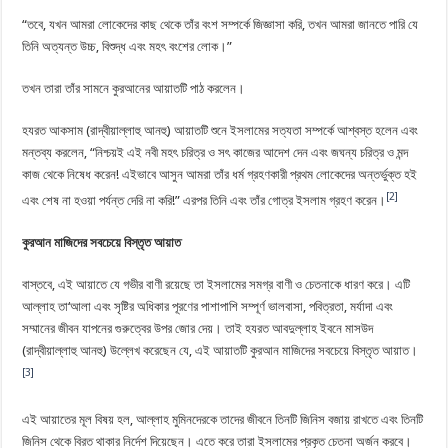
“তবে, যখন আমরা লোকেদের কাছ থেকে তাঁর বংশ সম্পর্কে জিজ্ঞাসা করি, তখন আমরা জানতে পারি যে
তিনি অত্যন্ত উচ্চ, বিশুদ্ধ এবং মহৎ বংশের লোক।”
তখন তারা তাঁর সামনে কুরআনের আয়াতটি পাঠ করলেন।
হযরত আকসাম (রাদ্বীয়াল্লাহু আনহু) আয়াতটি শুনে ইসলামের সত্যতা সম্পর্কে আশ্বস্ত হলেন এবং
মন্তব্য করলেন, “নিশ্চয়ই এই নবী মহৎ চরিত্র ও সৎ কাজের আদেশ দেন এবং জঘন্য চরিত্র ও মন্দ
কাজ থেকে নিষেধ করেন! এইভাবে আসুন আমরা তাঁর ধর্ম গ্রহণকারী প্রথম লোকেদের অন্তর্ভুক্ত হই
[2]
এবং শেষ না হওয়া পর্যন্ত দেরি না করি!” এরপর তিনি এবং তাঁর গোত্র ইসলাম গ্রহণ করেন।
কুরআন মাজিদের সবচেয়ে বিস্তৃত আয়াত
বাস্তবে, এই আয়াতে যে গভীর বাণী রয়েছে তা ইসলামের সমগ্র বাণী ও চেতনাকে ধারণ করে। এটি
আল্লাহ তা‘আলা এবং সৃষ্টির অধিকার পূরণের পাশাপাশি সম্পূর্ণ ভালবাসা, পবিত্রতা, মর্যাদা এবং
সম্মানের জীবন যাপনের গুরুত্বের উপর জোর দেয়। তাই হযরত আবদুল্লাহ ইবনে মাসউদ
(রাদ্বীয়াল্লাহু আনহু) উল্লেখ করেছেন যে, এই আয়াতটি কুরআন মাজিদের সবচেয়ে বিস্তৃত আয়াত।
[3]
এই আয়াতের মূল বিষয় হল, আল্লাহ মুমিনদেরকে তাদের জীবনে তিনটি জিনিস বজায় রাখতে এবং তিনটি
জিনিস থেকে বিরত থাকার নির্দেশ দিয়েছেন। এতে করে তারা ইসলামের প্রকৃত চেতনা অর্জন করবে।