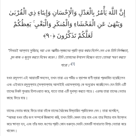
إِنَّ اللَّهَ يَأْمُرُ بِالْعَدْلِ وَالْإِحْسَانِ وَإِيتَاءِ ذِي الْقُرْبَىٰ
يَعِظُكُمْ
ۚ
وَيَنْهَىٰ عَنِ الْفَحْشَاءِ وَالْمُنكَرِ وَالْبَغْيِ
لَعَلَّكُمْ تَذَكَّرُونَ
“নিশ্চয়ই আল্লাহ সুবিচার, দয়া এবং আত্মীয়-স্বজনের প্রতি ব্যয় করার নির্দেশ দেন এবং তিনি নির্লজ্জতা,
মন্দ কাজ ও জুলুম করতে নিষেধ করেন। তিনি তোমাদের উপদেশ দিচ্ছেন যাতে তোমরা স্মরণ করতে
[1]
পারো।”
যখন রসূলগণ এই আয়াতটি শুনলেন, তখন তারা এর গভীর ও ব্যাপক বাণী দ্বারা প্রভাবিত হয়েছিলেন
এবং এইভাবে রসুলুল্লাহ (সল্লাল্লাহু আলাইহি ওয়াসল্লাম) কে অনুরোধ করেছিলেন যেন তিনি এটি
তাদের নিকট পুনরায় তিলাওয়াত করে, যাতে তারা এটি মুখস্ত করতে পারে। এরপর তারা তাদের নেতার
কাছে ফিরে যায়।
তাদের নেতার কাছে ফিরে তারা তাঁকে তাদের বৈঠকের বিস্তারিত প্রতিবেদন দেন। তারা বলেছিল,
“আমরা যখন তাঁর বংশ সম্পর্কে জিজ্ঞাসা করি, তখন তিনি কেবল তার নাম এবং তার পিতার নাম উল্লেখ
করে ক্ষান্ত হন, এবং তাঁর মহৎ বংশের প্রতি কোন গুরুত্ব দেননি যেমনটি সাধারণত বিশ্ব নেতারা করে
থাকেন।