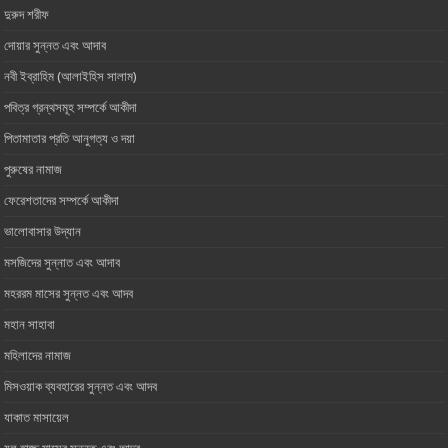
দুরুদ শরীফ
দোয়ার সুন্নত এবং আদাব
নবী ইব্রাহিম (আলাইহিস সালাম)
পবিত্র গ্রন্থসমূহ সম্পর্কে আকীদা
পিতামাতার প্রতি আনুগত্য ও ‎দয়া
পুরুষের নামাজ
ফেরেশতাদের সম্পর্কে আকীদা
ভালোবাসার ‎উদ্যান
মসজিদের সুন্নাত এবং আদাব
মহররম মাসের সুন্নত এবং আদব
মহান সাহাবা
মহিলাদের নামাজ
মিসওয়াক ব্যবহারের সুন্নত এবং আদব
যাকাত মাসায়েল