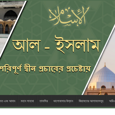
ন্নত এবং আদাব
মহান সাহাবা
তাফসির
ভালোবাসার ‎উদ্যান
কিয়ামতের আলামতসমূহ
অডি