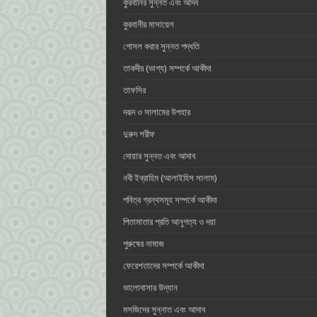
কুরবানির সুন্নত এবং আদব
কুরবানীর মাসায়েল
গোসল করার সুন্নত পদ্ধতি
তাকদীর (ভাগ্য) সম্পর্কে আকীদা
তাফসির
দরূদ ও সালামের উপহার
দুরুদ শরীফ
দোয়ার সুন্নত এবং আদাব
নবী ইব্রাহিম (আলাইহিস সালাম)
পবিত্র গ্রন্থসমূহ সম্পর্কে আকীদা
পিতামাতার প্রতি আনুগত্য ও ‎দয়া
পুরুষের নামাজ
ফেরেশতাদের সম্পর্কে আকীদা
ভালোবাসার ‎উদ্যান
মসজিদের সুন্নাত এবং আদাব