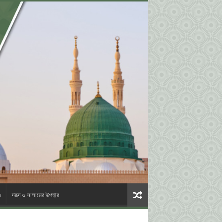
ও
দরূদ ও সালামের উপহার