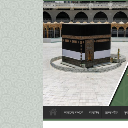
আমাদের সম্পর্কে
আকাঈদ
দুরুদ শরীফ
সু