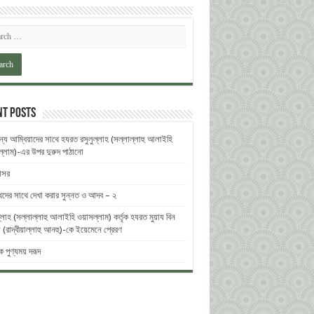
nt Posts
ন্য আম্বিয়াদের সাথে হযরত রসুলুল্লাহ (সল্লাল্লাহু ‎আলাইহি
ল্লাম)-এর উপর দুরুদ ‎পাঠানো
নাসর
থদের সাথে দেখা করার সুন্নত ও আদব – ২
্লাহ (সল্লাল্লাহু আলাইহি ওয়াসল্লাম) কর্তৃক হযরত মুয়ায বিন
(রাদ্বীয়াল্লাহু আনহু)-কে ইয়েমেনে প্রেরণ
িক পুণ্যময় দরূদ