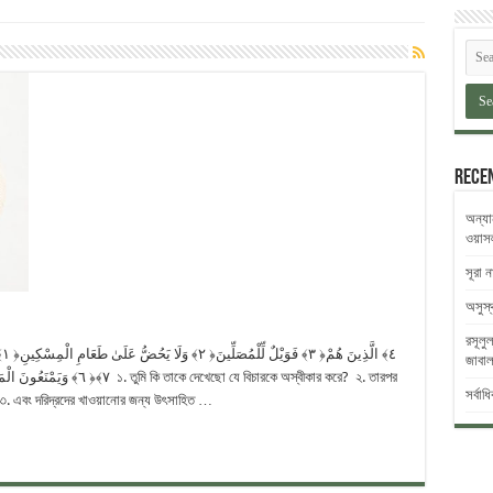
Rece
অন্যা
ওয়াস
সূরা 
অসুস্
রসূলুল
জাবাল 
সর্বাধ
, ‎ ‎৩. এবং দরিদ্রদের খাওয়ানোর জন্য উৎসাহিত …