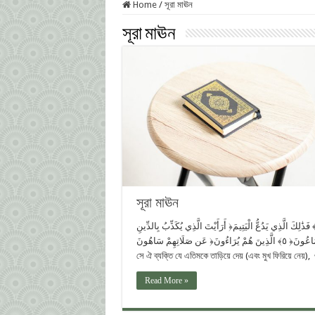
Home
/
সূরা মাঊন‏ ‏
সূরা মাঊন‏ ‏
সূরা মাঊন‏ ‏
أَرَأَيْتَ الَّذِي يُكَذِّبُ بِالدِّينِ ‎﴿١﴾‏ فَذَٰلِكَ الَّذِي يَدُعُّ الْيَتِيمَ ‎﴿٢﴾‏ وَلَا يَحُضُّ عَلَىٰ طَعَامِ الْمِسْكِينِ ‎﴿٣﴾‏ فَوَيْلٌ لِّلْمُصَلِّينَ ‎﴿٤﴾‏ الَّذِينَ هُمْ
عَن صَلَاتِهِمْ سَاهُونَ ‎﴿٥﴾‏ الَّذِينَ هُمْ يُرَاءُونَ ‎﴿٦﴾‏ وَيَمْنَعُونَ الْمَاعُونَ ‎﴿٧﴾‏ ‎ ‎১. তুমি কি তাকে দেখেছো যে বিচারকে অস্বীকার করে? ‎ ‎২. তারপর
সে ঐ ব্যক্তি যে এতিমকে তাড়িয়ে দেয় (এবং মুখ ফিরিয়ে নেয়)
Read More »