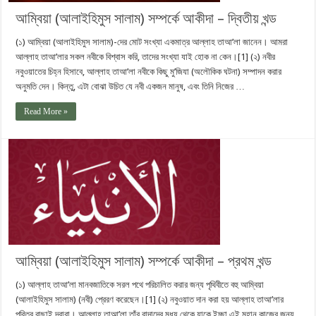
আম্বিয়া (আলাইহিমুস সালাম) সম্পর্কে আকীদা – দ্বিতীয় খন্ড
(১) আম্বিয়া (আলাইহিমুস সালাম)-দের মোট সংখ্যা একমাত্র আল্লাহ তাআ’লা জানেন। আমরা
আল্লাহ তাআ’লার সকল নবীকে বিশ্বাস করি, তাদের সংখ্যা যাই হোক না কেন।[1] (২) নবীর
নবুওয়াতের চিহ্ন হিসাবে, আল্লাহ তাআ’লা নবীকে কিছু মু’জিযা (অলৌকিক ঘটনা) সম্পাদন করার
অনুমতি দেন। কিন্তু, এটা বোঝা উচিত যে নবী একজন মানুষ, এবং তিনি নিজের …
Read More »
আম্বিয়া (আলাইহিমুস সালাম) সম্পর্কে আকীদা – প্রথম খন্ড
(১) আল্লাহ তাআ’লা মানবজাতিকে সরল পথে পরিচালিত করার জন্য পৃথিবীতে বহু আম্বিয়া
(আলাইহিমুস সালাম) (নবী) প্রেরণ করেছেন।[1] (২) নবুওয়াত দান করা হয় আল্লাহ তাআ’লার
পবিত্র বাছাই দ্বারা। আল্লাহ তাআ’লা তাঁর বান্দাদের মধ্য থেকে যাকে ইচ্ছা এই মহান কাজের জন্য