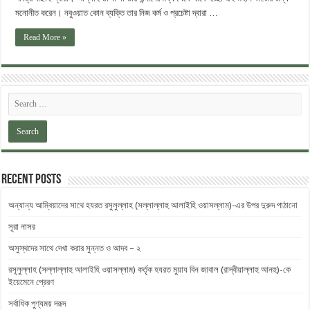
মনোনীত করেন। নবুওয়াত কোন ব্যক্তি তার নিজ কর্ম ও প্রচেষ্টা দ্বারা …
Read More »
Recent Posts
অন্যান্য আম্বিয়াদের সাথে হযরত রসুলুল্লাহ (সল্লাল্লাহু ‎আলাইহি ওয়াসল্লাম)-এর উপর দুরুদ ‎পাঠানো
সূরা নাসর
অসুস্থদের সাথে দেখা করার সুন্নত ও আদব – ২
রসূলুল্লাহ (সল্লাল্লাহু আলাইহি ওয়াসল্লাম) কর্তৃক হযরত মুয়ায বিন জাবাল (রাদ্বীয়াল্লাহু আনহু)-কে
ইয়েমেনে প্রেরণ
সর্বাধিক পুণ্যময় দরূদ