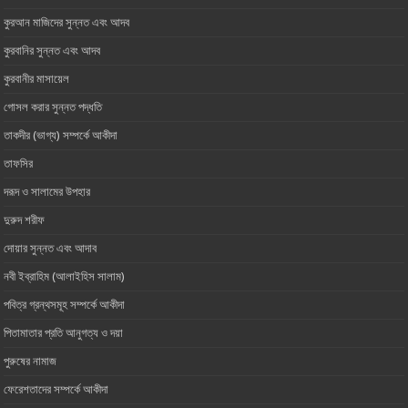
কুরআন মাজিদের সুন্নত এবং আদব
কুরবানির সুন্নত এবং আদব
কুরবানীর মাসায়েল
গোসল করার সুন্নত পদ্ধতি
তাকদীর (ভাগ্য) সম্পর্কে আকীদা
তাফসির
দরূদ ও সালামের উপহার
দুরুদ শরীফ
দোয়ার সুন্নত এবং আদাব
নবী ইব্রাহিম (আলাইহিস সালাম)
পবিত্র গ্রন্থসমূহ সম্পর্কে আকীদা
পিতামাতার প্রতি আনুগত্য ও ‎দয়া
পুরুষের নামাজ
ফেরেশতাদের সম্পর্কে আকীদা