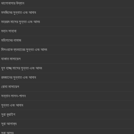
ভালোবাসার ‎উদ্যান
মসজিদের সুন্নাত এবং আদাব
মহররম মাসের সুন্নত এবং আদব
মহান সাহাবা
মহিলাদের নামাজ
মিসওয়াক ব্যবহারের সুন্নত এবং আদব
যাকাত মাসায়েল
যুল হাজ্জ্ মাসের সুন্নত এবং আদব
রমজানের সুন্নাত এবং আদাব
রোযা মাসায়েল
সন্তান লালন-পালন
সুন্নত এবং আদাব
সুরা কূরাইশ
সূরা আলাক্ব
সূরা আসর‏ ‏