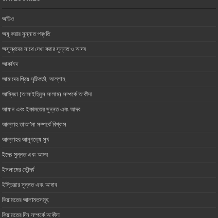
অডিও
অযূ করার সুন্নাত পদ্ধতি
অসুস্থদের সাথে দেখা করার সুন্নত ও আদব
আকাঈদ
আমাদের প্রিয় সৃষ্টিকর্তা, আল্লাহ ‎
আম্বিয়া (আলাইহিমুস সালাম) সম্পর্কে আকীদা
আযান এবং ইকামতের সুন্নত এবং আদব
আল্লাহ তাআ’লা সম্পর্কে বিশ্বাস
আল্লাহর আনুগত্যে সুখ
ইদের সুন্নত এবং আদব
ইসলামের সৌন্দর্য
ইস্তিঞ্জার সুন্নত এবং আদাব
কিয়ামতের আলামতসমূহ
কিয়ামতের দিন সম্পর্কে আকীদা