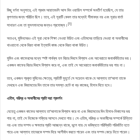
কিছু বর্ণনা অনুসারে, এই প্রথম আয়াতগুলি আস বিন ওয়ায়িল সম্পর্কে অবতীর্ণ হয়েছিল, যে তার
কৃপণতার জন্য পরিচিত ছিল। তবে, এই সূরাটি কেবল তার মধ্যেই সীমাবদ্ধ নয় এবং সূরার বার্তা
[1]
সাধারণ এবং তা মুসলমানদের জন্যও প্রযোজ্য।
অতএব, মুমিনদেরও এই সূরা থেকে শিক্ষা নেওয়া উচিত এবং এতিমদের তাড়িয়ে দেওয়া বা অভাবীদের
খাওয়ানো থেকে বিরত থাকা ইত্যাদি কাজ থেকে বিরত থাকা উচিত।
মুমিন এবং কাফেরদের মধ্যে স্পষ্ট পার্থক্য হল বিচার দিবসে বিশ্বাস এবং আখেরাতে জবাবদিহিতার ভয়।
একজন কাফের বিচার দিবসে বিশ্বাস করে না, এবং তাই সে আখেরাতে জবাবদিহিতার ভয় পায় না।
তবে, একজন প্রকৃত মুমিনের ক্ষেত্রে, প্রতিটি মুহূর্তে সে সচেতন থাকে যে আল্লাহ তা‘আলা তাকে
দেখছেন এবং কিয়ামতের দিন তাকে তার সমস্ত ছোট বা বড় কাজের, হিসাব দিতে হবে।
এতিম, দরিদ্র ও অভাবীদের প্রতি দয়া প্রদর্শন
যেহেতু একজন কাফের আল্লাহ তা‘আলাকে বিশ্বাস করে না এবং কিয়ামতের দিন হিসাব-নিকাশের ভয়
পায় না, তাই সে নিজেকে শক্তির আসনে দেখতে পায়। সে এতিম, দরিদ্র ও অভাবীদের সম্পর্কে চিন্তিত
নয় এবং তার সম্পদ ও ক্ষমতার প্রতি আচ্ছন্ন থাকে, ভুলে যায় যে ভবিষ্যতে পরিস্থিতি পরিবর্তিত হতে
পারে এবং আল্লাহ তাদেরকে সম্পদ দিয়ে আশীর্বাদ করতে পারেন এবং তার সম্পদ কেড়ে নিতে পারেন।