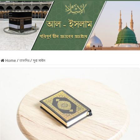
Home
/
তাফসির
/
সূরা মাঊন‏ ‏