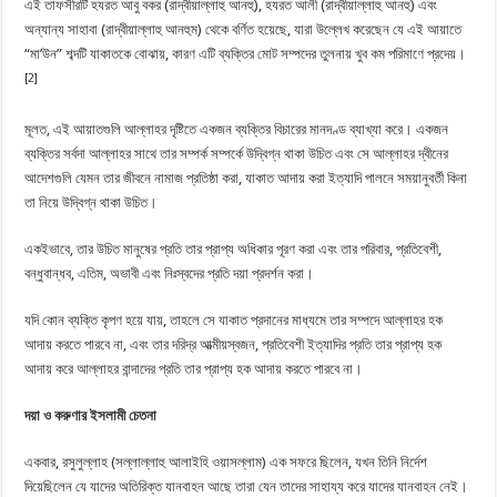
এই তাফসীরটি হযরত আবু বকর (রাদ্বীয়াল্লাহু আনহু), হযরত আলী (রাদ্বীয়াল্লাহু আনহু) এবং
অন্যান্য সাহাবা (রাদ্বীয়াল্লাহু আনহুম) থেকে বর্ণিত হয়েছে, যারা উল্লেখ করেছেন যে এই আয়াতে
“মা’উন” শব্দটি যাকাতকে বোঝায়, কারণ এটি ব্যক্তির মোট সম্পদের তুলনায় খুব কম পরিমাণে প্রদেয়।
[2]
মূলত, এই আয়াতগুলি আল্লাহর দৃষ্টিতে একজন ব্যক্তির বিচারের মানদণ্ড ব্যাখ্যা করে। একজন
ব্যক্তির সর্বদা আল্লাহর সাথে তার সম্পর্ক সম্পর্কে উদ্বিগ্ন থাকা উচিত এবং সে আল্লাহর দ্বীনের
আদেশগুলি যেমন তার জীবনে নামাজ প্রতিষ্ঠা করা, যাকাত আদায় করা ইত্যাদি পালনে সময়ানুবর্তী কিনা
তা নিয়ে উদ্বিগ্ন থাকা উচিত।
একইভাবে, তার উচিত মানুষের প্রতি তার প্রাপ্য অধিকার পূরণ করা এবং তার পরিবার, প্রতিবেশী,
বন্ধুবান্ধব, এতিম, অভাবী এবং নিঃস্বদের প্রতি দয়া প্রদর্শন করা।
যদি কোন ব্যক্তি কৃপণ হয়ে যায়, তাহলে সে যাকাত প্রদানের মাধ্যমে তার সম্পদে আল্লাহর হক
আদায় করতে পারবে না, এবং তার দরিদ্র আত্মীয়স্বজন, প্রতিবেশী ইত্যাদির প্রতি তার প্রাপ্য হক
আদায় করে আল্লাহর বান্দাদের প্রতি তার প্রাপ্য হক আদায় করতে পারবে না।
দয়া ও করুণার ইসলামী চেতনা
একবার, রসুলুল্লাহ (সল্লাল্লাহু আলাইহি ওয়াসল্লাম) এক সফরে ছিলেন, যখন তিনি নির্দেশ
দিয়েছিলেন যে যাদের অতিরিক্ত যানবাহন আছে তারা যেন তাদের সাহায্য করে যাদের যানবাহন নেই।