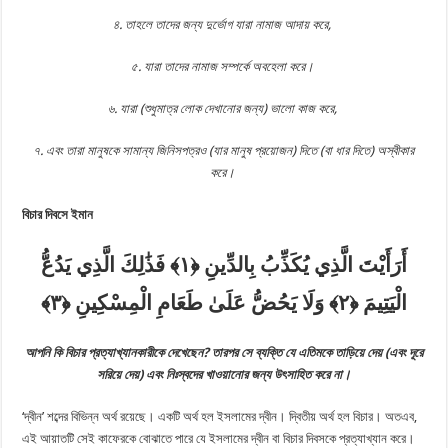
‎৪. তাহলে তাদের জন্য দুর্ভোগ যারা নামাজ আদায় করে, ‎
‎৫. যারা তাদের নামাজ সম্পর্কে অবহেলা করে। ‎
‎৬. যারা (শুধুমাত্র লোক দেখানোর জন্য) ভালো কাজ করে, ‎
‎৭. এবং তারা মানুষকে সামান্য জিনিসপত্রও (যার মানুষ প্রয়োজন) দিতে (বা ধার দিতে) অস্বীকার
করে। ‎
বিচার দিবসে ইমান
أَرَأَيْتَ الَّذِي يُكَذِّبُ بِالدِّينِ
فَذَٰلِكَ الَّذِي يَدُعُّ
الْيَتِيمَ
وَلَا يَحُضُّ عَلَىٰ طَعَامِ الْمِسْكِينِ
আপনি কি বিচার প্রত্যাখ্যানকারীকে দেখেছেন
?
তারপর সে ব্যক্তি যে এতিমকে তাড়িয়ে দেয় (এবং দূরে
সরিয়ে দেয়) এবং নিঃস্বদের খাওয়ানোর জন্য উৎসাহিত করে না।
‘দ্বীন’ শব্দের বিভিন্ন অর্থ রয়েছে। একটি অর্থ হল ইসলামের দ্বীন। দ্বিতীয় অর্থ হল বিচার। অতএব,
এই আয়াতটি সেই কাফেরকে বোঝাতে পারে যে ইসলামের দ্বীন বা বিচার দিবসকে প্রত্যাখ্যান করে।