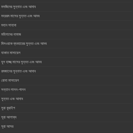
মসজিদের সুন্নাত এবং আদাব
মহররম মাসের সুন্নত এবং আদব
মহান সাহাবা
মহিলাদের নামাজ
মিসওয়াক ব্যবহারের সুন্নত এবং আদব
যাকাত মাসায়েল
যুল হাজ্জ্ মাসের সুন্নত এবং আদব
রমজানের সুন্নাত এবং আদাব
রোযা মাসায়েল
সন্তান লালন-পালন
সুন্নত এবং আদাব
সুরা কূরাইশ
সূরা আলাক্ব
সূরা আসর‏ ‏