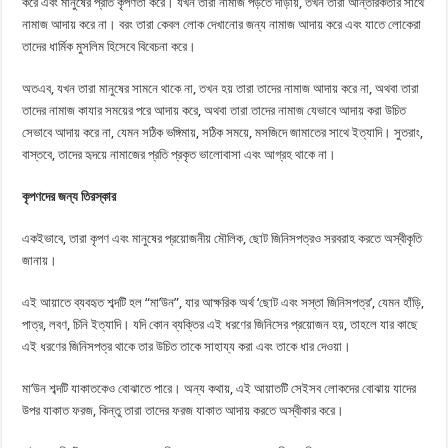
করে এবং মানুষের প্রতি কৃপণতা করে। যখন তারা নামাজ পড়তে দাঁড়ায়, তখন তারা আন্তরিকতার সাথে
নামাজ আদায় করে না। বরং তারা কেবল লোক দেখানোর জন্য নামাজ আদায় করে এবং যাতে লোকেরা
তাদের ধার্মিক মুসলিম হিসেবে বিবেচনা করে।
অতএব, যখন তারা মানুষের সামনে থাকে না, তখন হয় তারা তাদের নামাজ আদায় করে না, অথবা তারা
তাদের নামাজ কাযার সময়ের পরে আদায় করে, অথবা তারা তাদের নামাজ যেভাবে আদায় করা উচিত
সেভাবে আদায় করে না, যেমন সঠিক ভঙ্গিমায়, সঠিক সময়ে, মসজিদে জামাতের সাথে ইত্যাদি। সুতরাং,
বাস্তবে, তাদের হৃদয়ে নামাজের প্রতি প্রকৃত ভালোবাসা এবং আগ্রহ থাকে না।
কৃপণদের জন্য তিরস্কার
একইভাবে, তারা কৃপণ এবং মানুষের প্রয়োজনীয় মৌলিক, ছোট জিনিসপত্রও সরবরাহ করতে অস্বীকৃতি
জানায়।
এই আয়াতে ব্যবহৃত শব্দটি হল “মা’উন”, যার আক্ষরিক অর্থ ‘ছোট এবং সস্তা জিনিসপত্র’, যেমন হাঁড়ি,
পাত্র, লবণ, চিনি ইত্যাদি। যদি কোন ব্যক্তির এই ধরণের জিনিসের প্রয়োজন হয়, তাহলে যার কাছে
এই ধরণের জিনিসপত্র থাকে তার উচিত তাকে সাহায্য করা এবং তাকে ধার দেওয়া।
মা’উন শব্দটি যাকাতকেও বোঝাতে পারে। অন্য কথায়, এই আয়াতটি সেইসব লোকদের বোঝায় যাদের
উপর যাকাত ফরজ, কিন্তু তারা তাদের ফরজ যাকাত আদায় করতে অস্বীকার করে।