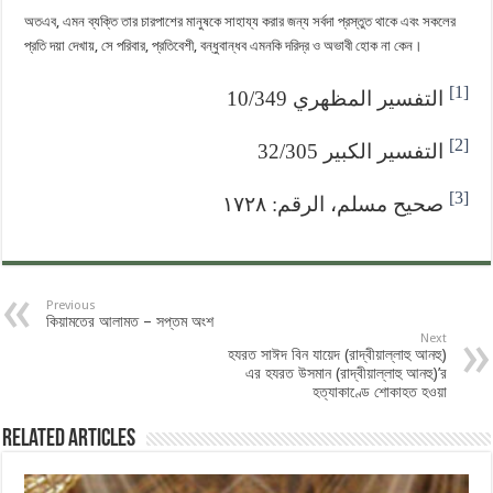
অতএব, এমন ব্যক্তি তার চারপাশের মানুষকে সাহায্য করার জন্য সর্বদা প্রস্তুত থাকে এবং সকলের
প্রতি দয়া দেখায়, সে পরিবার, প্রতিবেশী, বন্ধুবান্ধব এমনকি দরিদ্র ও অভাবী হোক না কেন।
[1]
التفسير المظهري 10/349
[2]
التفسير الكبير 32/305
[3]
صحيح مسلم، الرقم: ١٧٢٨
Previous
কিয়ামতের আলামত – সপ্তম অংশ
Next
হযরত সাঈদ বিন যায়েদ (রাদ্বীয়াল্লাহু আনহু)
এর হযরত উসমান (রাদ্বীয়াল্লাহু ‎আনহু)’র
হত্যাকাণ্ডে শোকাহত হওয়া
Related Articles