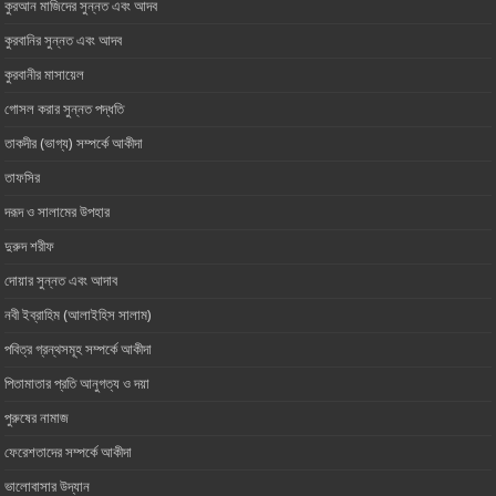
কুরআন মাজিদের সুন্নত এবং আদব
কুরবানির সুন্নত এবং আদব
কুরবানীর মাসায়েল
গোসল করার সুন্নত পদ্ধতি
তাকদীর (ভাগ্য) সম্পর্কে আকীদা
তাফসির
দরূদ ও সালামের উপহার
দুরুদ শরীফ
দোয়ার সুন্নত এবং আদাব
নবী ইব্রাহিম (আলাইহিস সালাম)
পবিত্র গ্রন্থসমূহ সম্পর্কে আকীদা
পিতামাতার প্রতি আনুগত্য ও ‎দয়া
পুরুষের নামাজ
ফেরেশতাদের সম্পর্কে আকীদা
ভালোবাসার ‎উদ্যান