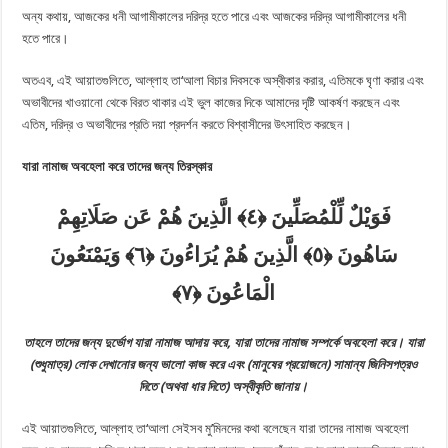
অন্য কথায়, আজকের ধনী আগামীকালের দরিদ্র হতে পারে এবং আজকের দরিদ্র আগামীকালের ধনী
হতে পারে।
অতএব, এই আয়াতগুলিতে, আল্লাহ তা‘আলা বিচার দিবসকে অস্বীকার করার, এতিমকে ঘৃণা করার এবং
অভাবীদের খাওয়ানো থেকে বিরত থাকার এই ভুল কাজের দিকে আমাদের দৃষ্টি আকর্ষণ করছেন এবং
এতিম, দরিদ্র ও অভাবীদের প্রতি দয়া প্রদর্শন করতে বিশ্বাসীদের উৎসাহিত করছেন।
যারা নামাজ অবহেলা করে তাদের জন্য তিরস্কার
فَوَيْلٌ لِّلْمُصَلِّينَ
الَّذِينَ هُمْ عَن صَلَاتِهِمْ
سَاهُونَ
الَّذِينَ هُمْ يُرَاءُونَ
وَيَمْنَعُونَ
الْمَاعُونَ
তাহলে তাদের জন্য দুর্ভোগ যারা নামাজ আদায় করে, যারা তাদের নামাজ সম্পর্কে অবহেলা করে। যারা
(শুধুমাত্র) লোক দেখানোর জন্য ভালো কাজ করে এবং (মানুষের প্রয়োজনে) সামান্য জিনিসপত্রও
দিতে (অথবা ধার দিতে) অস্বীকৃতি জানায়।
এই আয়াতগুলিতে, আল্লাহ তা‘আলা সেইসব মু’মিনদের কথা বলেছেন যারা তাদের নামাজ অবহেলা