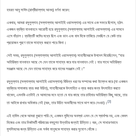
হযরত আবু সাঈদ (রাদ্বীয়াল্লাহু আনহু) বর্ণনা করেন:
একবার, আমরা রসুলুল্লাহ (সল্লাল্লাহু আলাইহি ওয়াসল্লাম) এর সাথে এক সফরে ছিলাম, হঠাৎ
একজন ব্যক্তি যানবাহনে আরোহী হয়ে রসুলুল্লাহ (সল্লাল্লাহু আলাইহি ওয়াসল্লাম) এর সামনে
এসে দাঁড়াল। ব্যক্তিটি কষ্টের মধ্যে ছিল এবং ডান এবং বাম দিকে তাকিয়ে দেখছিল যে কেউ তার
প্রয়োজন পূরণে তাকে সাহায্য করতে পারে কিনা।
সেই সময়, রসুলুল্লাহ (সল্লাল্লাহু আলাইহি ওয়াসল্লাম) সাহাবীদেরকে উপদেশ দিয়েছিলেন, “যার
অতিরিক্ত যানবাহন আছে সে যেন তাকে সাহায্য করে যার যানবাহন নেই। যার সাথে অতিরিক্ত
সরঞ্জাম আছে সে যেন তাদের সাহায্য করে যাদের সরঞ্জাম নেই।”
রসুলুল্লাহ (সল্লাল্লাহু আলাইহি ওয়াসল্লাম) বিভিন্ন ধরণের সম্পদের কথা উল্লেখ করে (যা একজন
ব্যক্তির সাদাকায় ব্যয় করা উচিত), সাহাবীদেরকে উৎসাহিত ও ব্যয় করার জন্য উৎসাহিত করতে
থাকেন, এমনকি এতটাই যে আমাদের মনে হতো যে যার কাছে তার চাহিদার অতিরিক্ত কিছু আছে, তার
[3]
তা আটকে রাখার অধিকার নেই (বরং, তার উচিত অভাবীদের সাথে ভাগ করে নেওয়া)।
এই হাদিস থেকে আমরা বুঝতে পারি যে, একজন মুমিনের অবস্থা এমন যে সে স্বার্থপর নয়, এবং কেবল
নিজের এবং তার নিকটবর্তী পরিবারের বস্তুগত উন্নতির জন্যই চিন্তিত। বরং, সে সাধারণভাবে
মুসলিমদের জন্য চিন্তিত এবং সর্বদা মানুষকে সাহায্য করার সুযোগ খোঁজে।