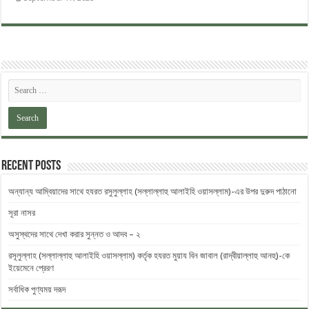
Recent Posts
অন্যান্য আম্বিয়াদের সাথে হযরত রসুলুল্লাহ (সল্লাল্লাহু ‎আলাইহি ওয়াসল্লাম)-এর উপর দুরুদ ‎পাঠানো
সূরা নাসর
অসুস্থদের সাথে দেখা করার সুন্নত ও আদব – ২
রসূলুল্লাহ (সল্লাল্লাহু আলাইহি ওয়াসল্লাম) কর্তৃক হযরত মুয়ায বিন জাবাল (রাদ্বীয়াল্লাহু আনহু)-কে
ইয়েমেনে প্রেরণ
সর্বাধিক পুণ্যময় দরূদ