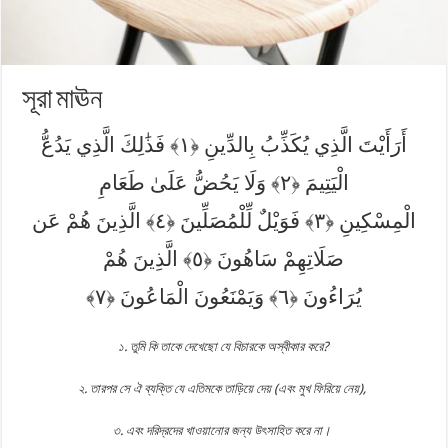
সূরা মাঊন‏ ‏
أَرَأَيْتَ الَّذِي يُكَذِّبُ بِالدِّينِ
فَذَٰلِكَ الَّذِي يَدُعُّ
الْيَتِيمَ
وَلَا يَحُضُّ عَلَىٰ طَعَامِ
الْمِسْكِينِ
فَوَيْلٌ لِّلْمُصَلِّينَ
الَّذِينَ هُمْ عَن
صَلَاتِهِمْ سَاهُونَ
الَّذِينَ هُمْ
يُرَاءُونَ
وَيَمْنَعُونَ الْمَاعُونَ
‎ ‎১. তুমি কি তাকে দেখেছো যে বিচারকে অস্বীকার করে? ‎
‎২. তারপর সে ঐ ব্যক্তি যে এতিমকে তাড়িয়ে দেয় (এবং মুখ ফিরিয়ে নেয়), ‎
‎৩. এবং দরিদ্রদের খাওয়ানোর জন্য উৎসাহিত করে না। ‎