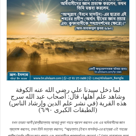
لما دخل سيدنا علي رضي الله عنه الكوفة
وشاهد علم أهلها، قال: أصحاب عبد الله سرج
هذه القرية (في نشر علم الدين وإرشاد الناس)
(الطبقات الكبرى ٦/٩٠)
যখন হযরত আলী (রাদ্বীয়াল্লাহু আনহু) কুফা শহরে প্রবেশ করলেন এবং এর অধিবাসীদের জ্ঞান
প্রত্যক্ষ করলেন, তখন তিনি মন্তব্য করলেন, “আব্দুল্লাহ (ইবনে মাসউদ)-এর ছাত্ররা এই শহরের
প্রদীপ (অর্থাৎ দ্বীনের জ্ঞান প্রচার এবং কুফাবাসীকে পথপ্রদর্শনের ক্ষেত্রে)।” (আত-তাবাকাতুল কুবরা