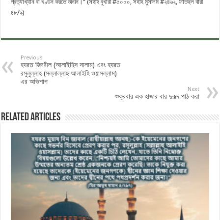
প্রত্যাখ্যান বা খণ্ডন করতে শুনিনি।” (সহীহ বুখারী #৫০০০, সহীহ মুসলিম #২৪৬২, ফাতহুল বারী
৪৮/৯)
Previous
হযরত জিবরীল (আলাইহিস সালাম) এবং হযরত
রসুলুল্লাহ (সল্লাল্লাহু আলাইহি ওয়াসল্লাম)
এর অভিশাপ
Next
শুক্রবার এক হাজার বার দুরূদ পাঠ করা
Related Articles