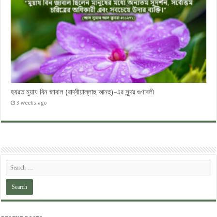
হযরত মুয়ায বিন জাবাল (রাদ্বীয়াল্লাহু আনহু)-এর সুন্দর গুণাবলী
3 weeks ago