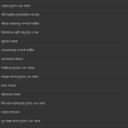
দোয়ার সুন্নত এবং আদাব
নবী ইব্রাহিম (আলাইহিস সালাম)
পবিত্র গ্রন্থসমূহ সম্পর্কে আকীদা
পিতামাতার প্রতি আনুগত্য ও ‎দয়া
পুরুষের নামাজ
ফেরেশতাদের সম্পর্কে আকীদা
ভালোবাসার ‎উদ্যান
মসজিদের সুন্নাত এবং আদাব
মহররম মাসের সুন্নত এবং আদব
মহান সাহাবা
মহিলাদের নামাজ
মিসওয়াক ব্যবহারের সুন্নত এবং আদব
যাকাত মাসায়েল
যুল হাজ্জ্ মাসের সুন্নত এবং আদব