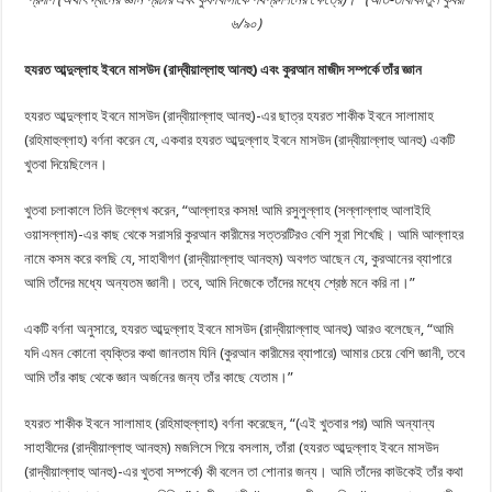
৬/৯০)
হযরত আব্দুল্লাহ ইবনে মাসউদ (রাদ্বীয়াল্লাহু আনহু) এবং কুরআন মাজীদ সম্পর্কে তাঁর জ্ঞান
হযরত আব্দুল্লাহ ইবনে মাসউদ (রাদ্বীয়াল্লাহু আনহু)-এর ছাত্র হযরত শাকীক ইবনে সালামাহ
(রহিমাহুল্লাহ) বর্ণনা করেন যে, একবার হযরত আব্দুল্লাহ ইবনে মাসউদ (রাদ্বীয়াল্লাহু আনহু) একটি
খুতবা দিয়েছিলেন।
খুতবা চলাকালে তিনি উল্লেখ করেন, “আল্লাহর কসম! আমি রসুলুল্লাহ (সল্লাল্লাহু আলাইহি
ওয়াসল্লাম)-এর কাছ থেকে সরাসরি কুরআন কারীমের সত্তরটিরও বেশি সূরা শিখেছি। আমি আল্লাহর
নামে কসম করে বলছি যে, সাহাবীগণ (রাদ্বীয়াল্লাহু আনহুম) অবগত আছেন যে, কুরআনের ব্যাপারে
আমি তাঁদের মধ্যে অন্যতম জ্ঞানী। তবে, আমি নিজেকে তাঁদের মধ্যে শ্রেষ্ঠ মনে করি না।”
একটি বর্ণনা অনুসারে, হযরত আব্দুল্লাহ ইবনে মাসউদ (রাদ্বীয়াল্লাহু আনহু) আরও বলেছেন, “আমি
যদি এমন কোনো ব্যক্তির কথা জানতাম যিনি (কুরআন কারীমের ব্যাপারে) আমার চেয়ে বেশি জ্ঞানী, তবে
আমি তাঁর কাছ থেকে জ্ঞান অর্জনের জন্য তাঁর কাছে যেতাম।”
হযরত শাকীক ইবনে সালামাহ (রহিমাহুল্লাহ) বর্ণনা করেছেন, “(এই খুতবার পর) আমি অন্যান্য
সাহাবীদের (রাদ্বীয়াল্লাহু আনহুম) মজলিসে গিয়ে বসলাম, তাঁরা (হযরত আব্দুল্লাহ ইবনে মাসউদ
(রাদ্বীয়াল্লাহু আনহু)-এর খুতবা সম্পর্কে) কী বলেন তা শোনার জন্য। আমি তাঁদের কাউকেই তাঁর কথা