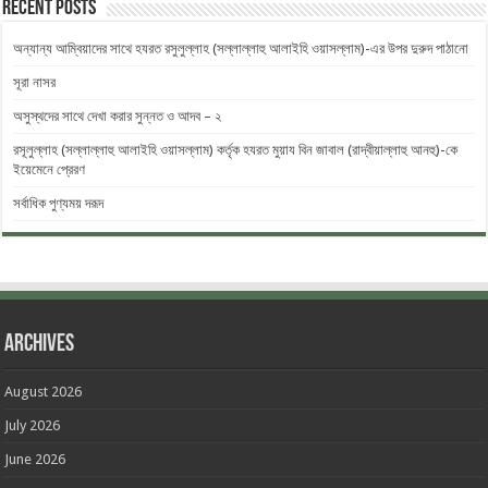
Recent Posts
অন্যান্য আম্বিয়াদের সাথে হযরত রসুলুল্লাহ (সল্লাল্লাহু ‎আলাইহি ওয়াসল্লাম)-এর উপর দুরুদ ‎পাঠানো
সূরা নাসর
অসুস্থদের সাথে দেখা করার সুন্নত ও আদব – ২
রসূলুল্লাহ (সল্লাল্লাহু আলাইহি ওয়াসল্লাম) কর্তৃক হযরত মুয়ায বিন জাবাল (রাদ্বীয়াল্লাহু আনহু)-কে
ইয়েমেনে প্রেরণ
সর্বাধিক পুণ্যময় দরূদ
Archives
August 2026
July 2026
June 2026