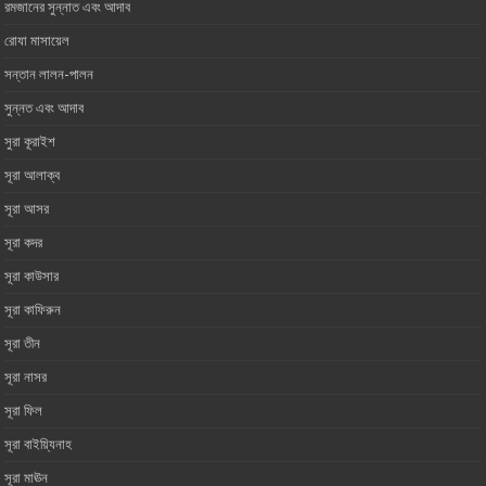
রমজানের সুন্নাত এবং আদাব
রোযা মাসায়েল
সন্তান লালন-পালন
সুন্নত এবং আদাব
সুরা কূরাইশ
সূরা আলাক্ব
সূরা আসর‏ ‏
সূরা কদর
সূরা কাউসার
সূরা কাফিরুন
সূরা তীন
সূরা নাসর
সূরা ফিল
সূরা বাইয়্যিনাহ
সূরা মাঊন‏ ‏