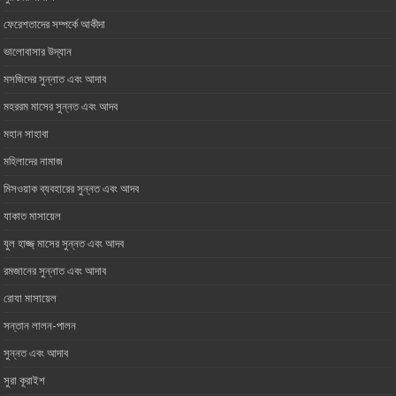
ফেরেশতাদের সম্পর্কে আকীদা
ভালোবাসার ‎উদ্যান
মসজিদের সুন্নাত এবং আদাব
মহররম মাসের সুন্নত এবং আদব
মহান সাহাবা
মহিলাদের নামাজ
মিসওয়াক ব্যবহারের সুন্নত এবং আদব
যাকাত মাসায়েল
যুল হাজ্জ্ মাসের সুন্নত এবং আদব
রমজানের সুন্নাত এবং আদাব
রোযা মাসায়েল
সন্তান লালন-পালন
সুন্নত এবং আদাব
সুরা কূরাইশ