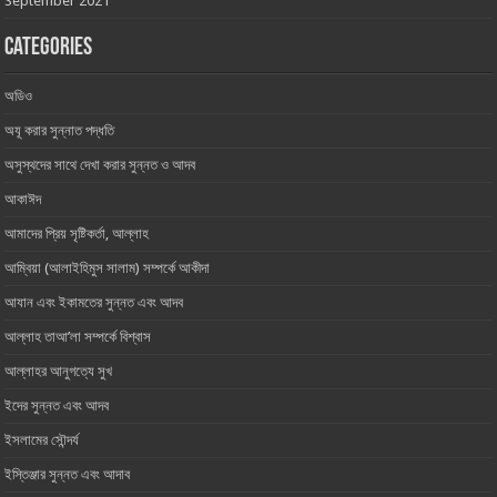
September 2021
Categories
অডিও
অযূ করার সুন্নাত পদ্ধতি
অসুস্থদের সাথে দেখা করার সুন্নত ও আদব
আকাঈদ
আমাদের প্রিয় সৃষ্টিকর্তা, আল্লাহ ‎
আম্বিয়া (আলাইহিমুস সালাম) সম্পর্কে আকীদা
আযান এবং ইকামতের সুন্নত এবং আদব
আল্লাহ তাআ’লা সম্পর্কে বিশ্বাস
আল্লাহর আনুগত্যে সুখ
ইদের সুন্নত এবং আদব
ইসলামের সৌন্দর্য
ইস্তিঞ্জার সুন্নত এবং আদাব