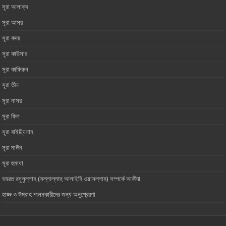
সূরা আলাক্ব
সূরা আসর‏ ‏
সূরা কদর
সূরা কাউসার
সূরা কাফিরুন
সূরা তীন
সূরা নাসর
সূরা ফিল
সূরা বাইয়্যিনাহ
সূরা মাঊন‏ ‏
সূরা হুমাযা
হযরত রসুলুল্লাহ (সল্লাল্লাহু আলাইহি ওয়াসল্লাম) সম্পর্কে আকীদা
হাজ্জ ও উমরাহ পালনকারীদের জন্য অনুপ্রেরণা