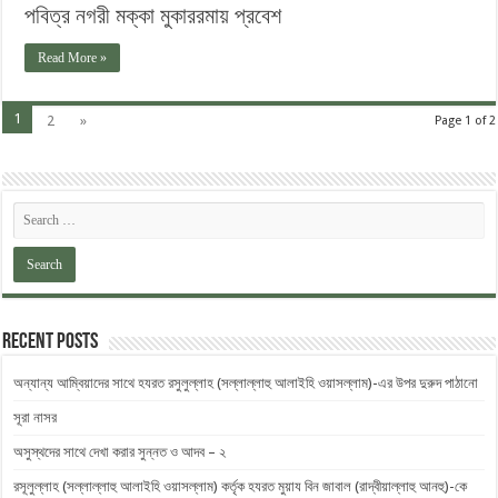
পবিত্র নগরী মক্কা মুকাররমায় প্রবেশ
Read More »
1
2
»
Page 1 of 2
Recent Posts
অন্যান্য আম্বিয়াদের সাথে হযরত রসুলুল্লাহ (সল্লাল্লাহু ‎আলাইহি ওয়াসল্লাম)-এর উপর দুরুদ ‎পাঠানো
সূরা নাসর
অসুস্থদের সাথে দেখা করার সুন্নত ও আদব – ২
রসূলুল্লাহ (সল্লাল্লাহু আলাইহি ওয়াসল্লাম) কর্তৃক হযরত মুয়ায বিন জাবাল (রাদ্বীয়াল্লাহু আনহু)-কে