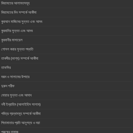
কিয়ামতের আলামতসমূহ
কিয়ামতের দিন সম্পর্কে আকীদা
কুরআন মাজিদের সুন্নত এবং আদব
কুরবানির সুন্নত এবং আদব
কুরবানীর মাসায়েল
গোসল করার সুন্নত পদ্ধতি
তাকদীর (ভাগ্য) সম্পর্কে আকীদা
তাফসির
দরূদ ও সালামের উপহার
দুরুদ শরীফ
দোয়ার সুন্নত এবং আদাব
নবী ইব্রাহিম (আলাইহিস সালাম)
পবিত্র গ্রন্থসমূহ সম্পর্কে আকীদা
পিতামাতার প্রতি আনুগত্য ও ‎দয়া
পুরুষের নামাজ