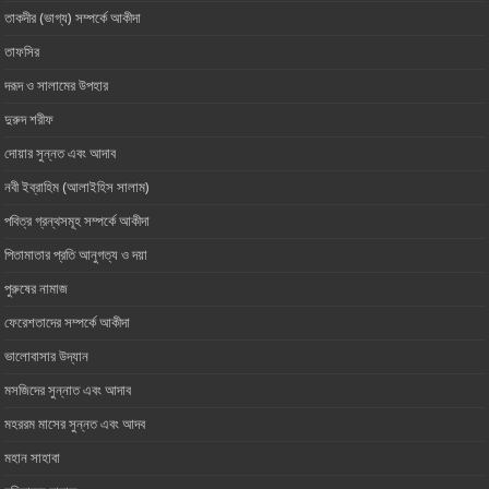
তাকদীর (ভাগ্য) সম্পর্কে আকীদা
তাফসির
দরূদ ও সালামের উপহার
দুরুদ শরীফ
দোয়ার সুন্নত এবং আদাব
নবী ইব্রাহিম (আলাইহিস সালাম)
পবিত্র গ্রন্থসমূহ সম্পর্কে আকীদা
পিতামাতার প্রতি আনুগত্য ও ‎দয়া
পুরুষের নামাজ
ফেরেশতাদের সম্পর্কে আকীদা
ভালোবাসার ‎উদ্যান
মসজিদের সুন্নাত এবং আদাব
মহররম মাসের সুন্নত এবং আদব
মহান সাহাবা