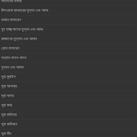
মহিলাদের নামাজ
মিসওয়াক ব্যবহারের সুন্নত এবং আদব
যাকাত মাসায়েল
যুল হাজ্জ্ মাসের সুন্নত এবং আদব
রমজানের সুন্নাত এবং আদাব
রোযা মাসায়েল
সন্তান লালন-পালন
সুন্নত এবং আদাব
সুরা কূরাইশ
সূরা আলাক্ব
সূরা আসর‏ ‏
সূরা কদর
সূরা কাউসার
সূরা কাফিরুন
সূরা তীন