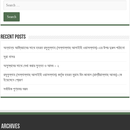
Recent Posts
অন্যান্য আম্বিয়াদের সাথে হযরত রসুলুল্লাহ (সল্লাল্লাহু ‎আলাইহি ওয়াসল্লাম)-এর উপর দুরুদ ‎পাঠানো
সূরা নাসর
অসুস্থদের সাথে দেখা করার সুন্নত ও আদব – ২
রসূলুল্লাহ (সল্লাল্লাহু আলাইহি ওয়াসল্লাম) কর্তৃক হযরত মুয়ায বিন জাবাল (রাদ্বীয়াল্লাহু আনহু)-কে
ইয়েমেনে প্রেরণ
সর্বাধিক পুণ্যময় দরূদ
Archives