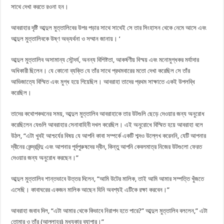
সাথে দেখা করতে রওনা হন।
আবরাহার দৃষ্টি আব্দুল মুত্তালিবের উপর পড়ার সাথে সাথেই সে তার সিংহাসন থেকে নেমে আসে এবং
আব্দুল মুত্তালিবকে উষ্ণ অভ্যর্থনা ও সম্মান জানায়। ‘
আব্দুল মুত্তালিব অসামান্য সৌন্দর্য, অনন্য বিশিষ্টতা, আকর্ষণীয় বিস্ময় এবং মনোমুগ্ধকর মর্যাদার
অধিকারী ছিলেন। যে কোনো ব্যক্তি যে তাঁর সাথে প্রথমবারের মতো দেখা করেছিল সে তাঁর
আভিজাত্যে বিস্মিত এবং মুগ্ধ হয়ে গিয়েছিল। আবরাহা তাদের প্রথম সাক্ষাতে একই উপলব্ধি
করেছিল।
তাদের কথোপকথনের সময়, আব্দুল মুত্তালিব আবরাহাকে তার উটগুলি ছেড়ে দেওয়ার জন্য অনুরোধ
করেছিলেন যেগুলি আবরাহার সেনাবাহিনী দখল করেছিল। এই অনুরোধে বিস্মিত হয়ে আবরাহা বলে
উঠল, “এটা খুবই আশ্চর্যের বিষয় যে আপনি কাবা সম্পর্কে একটি শব্দও উল্লেখ করেননি, যেটি আপনার
দ্বীনের কেন্দ্রবিন্দু এবং আপনার পূর্বপুরুষদের দ্বীন, কিন্তু আপনি কেবলমাত্র নিজের উটগুলো ফেরত
দেওয়ার জন্য অনুরোধ করছেন।”
আব্দুল মুত্তালিব শান্তভাবে উত্তর দিলেন, “আমি উটের মালিক, তাই আমি আমার সম্পত্তি খুঁজতে
এসেছি। কাবাঘরের একজন মালিক আছেন যিনি অবশ্যই এটিকে রক্ষা করবেন।”
আবরাহা জবাব দিল, “এটা আমার থেকে কিভাবে নিরাপদ হতে পারে?” আব্দুল মুত্তালিব বললেন,” এটা
তোমার ও তাঁর (আল্লাহর) মধ্যকার ব্যাপার।”