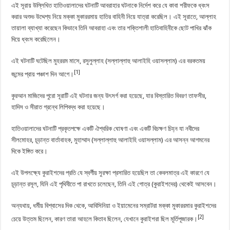
এই সূরায় উল্লিখিত হাতিওয়ালাদের ঘটনাটি আবরাহার ঘটনাকে নির্দেশ করে যে কাবা শরীফকে ধ্বংস
করার অশুভ উদ্দেশ্য নিয়ে মক্কা মুকাররমায় হাতির বাহিনী নিয়ে যাত্রা করেছিল। এই সূরাতে, আল্লাহ
তায়ালা ব্যাখ্যা করেছেন কিভাবে তিনি আবরাহা এবং তার শক্তিশালী হাতিবাহিনীকে ছোট পাখির ঝাঁক
দিয়ে ধ্বংস করেছিলেন।
এই ঘটনাটি ঘটেছিল মুহররম মাসে, রসুলুল্লাহ (সল্লাল্লাহু আলাইহি ওয়াসল্লাম) এর বরকতময়
[1]
জন্মের প্রায় পঞ্চাশ দিন আগে।
কুরআন মাজিদের পুরো সূরাটি এই ঘটনার জন্য উৎসর্গ করা হয়েছে, যার বিস্তারিত বিবরণ তাফসীর,
হাদিস ও সীরাত গ্রন্থে লিপিবদ্ধ করা হয়েছে।
হাতিওয়ালাদের ঘটনাটি প্রকৃতপক্ষে একটি ঐশ্বরিক ঘোষণা এবং একটি বিচক্ষণ চিহ্ন যা নবীদের
সীলমোহর, চূড়ান্ত বার্তাবাহক, মুহাম্মাদ (সল্লাল্লাহু আলাইহি ওয়াসল্লাম) এর আসন্ন আগমনের
দিকে ইঙ্গিত করে।
এই উপলক্ষ্যে কুরাইশদের প্রতি যে স্বর্গীয় সুরক্ষা প্রসারিত হয়েছিল তা কেবলমাত্র এই কারণে যে
চূড়ান্ত রসূল, যিনি এই পৃথিবীতে পা রাখতে চলেছেন, তিনি এই গোত্র (কুরাইশদের) থেকেই আসবেন।
অন্যথায়, ধর্মীয় বিশ্বাসের দিক থেকে, আবিসিনিয়া ও ইয়ামেনের সম্রাটরা মক্কা মুকাররমার কুরাইশদের
[2]
চেয়ে উত্তম ছিলেন, কারণ তারা আহলে কিতাব ছিলেন, যেখানে কুরাইশরা ছিল মূর্তিপূজারক।