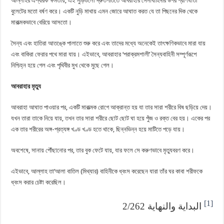
আল্লাহর ঐশ্বরিক ক্ষমতায়, এই নুড়িগুলো দ্রুতগতিতে আবরাহার সেনাবাহিনীর উপর প্রাণঘাতী
বুলেটের মতো বর্ষণ করে। একটি নুড়ি মাথায় এমন জোরে আঘাত করত যে তা পিছনের দিক থেকে
মারাত্মকভাবে বেরিয়ে আসতো।
সৈন্য এবং হাতিরা আতঙ্কে পালাতে শুরু করে এবং তাদের মধ্যে অনেকেই তাৎক্ষণিকভাবে মারা যায়
এবং বাকিরা ফেরার পথে মারা যায়। এইভাবে, আবরাহার ‘পরাক্রমশালী’ সৈন্যবাহিনী সম্পূর্ণরূপে
নিশ্চিহ্ন হয়ে গেল এবং পৃথিবীর মুখ থেকে মুছে গেল।
আবরাহার মৃত্যু
আবরাহা আঘাত পাওয়ার পর, একটি মারাত্মক রোগে আক্রান্ত হয় যা তার সারা শরীরে বিষ ছড়িয়ে দেয়।
যখন তারা তাকে নিয়ে যায়, তখন তার সারা শরীরে ছোট ছোট ঘা হয়ে পুঁজ ও রক্ত ​​বের হয়। একের পর
এক তার শরীরের অঙ্গ-প্রত্যঙ্গ খণ্ড খণ্ড হতে থাকে, ছিন্নভিন্ন হয়ে মাটিতে পড়ে যায়।
অবশেষে, সানায় পৌঁছানোর পর, তার বুক ফেটে যায়, যার ফলে সে করুণভাবে মৃত্যুবরণ করে।
এইভাবে, আল্লাহ তা‘আলা বাতিল (মিথ্যার) বাহিনীকে ধ্বংস করেছেন যারা তাঁর ঘর কাবা শরীফকে
ধ্বংস করার চেষ্টা করেছিল।
[1]
البداية والنهاية 2/262