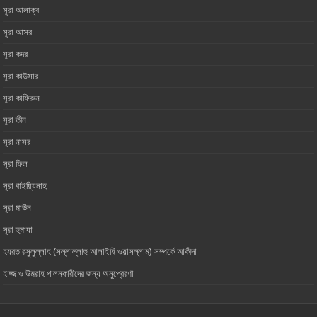
সূরা আলাক্ব
সূরা আসর‏ ‏
সূরা কদর
সূরা কাউসার
সূরা কাফিরুন
সূরা তীন
সূরা নাসর
সূরা ফিল
সূরা বাইয়্যিনাহ
সূরা মাঊন‏ ‏
সূরা হুমাযা
হযরত রসুলুল্লাহ (সল্লাল্লাহু আলাইহি ওয়াসল্লাম) সম্পর্কে আকীদা
হাজ্জ ও উমরাহ পালনকারীদের জন্য অনুপ্রেরণা