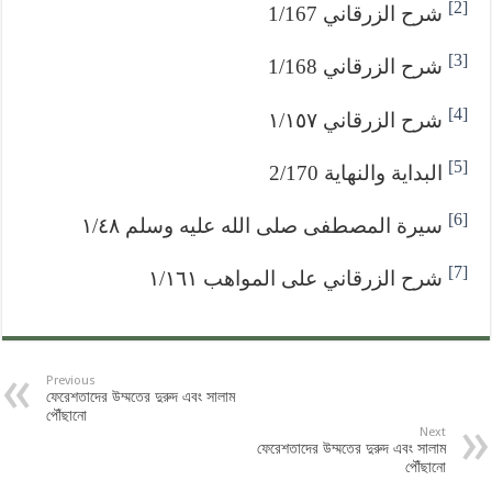
[2]
شرح الزرقاني 1/167
[3]
شرح الزرقاني 1/168
[4]
شرح الزرقاني ١/١٥٧
[5]
البداية والنهاية 2/170
[6]
سيرة المصطفى صلى الله عليه وسلم ١/٤٨
[7]
شرح الزرقاني على المواهب ١/١٦١
Previous
ফেরেশতাদের উম্মতের দুরুদ এবং সালাম
পৌঁছানো
Next
ফেরেশতাদের উম্মতের দুরুদ এবং সালাম
পৌঁছানো