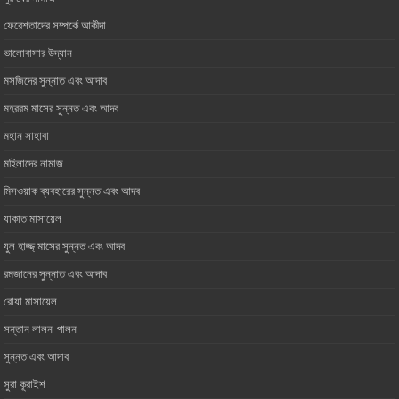
ফেরেশতাদের সম্পর্কে আকীদা
ভালোবাসার ‎উদ্যান
মসজিদের সুন্নাত এবং আদাব
মহররম মাসের সুন্নত এবং আদব
মহান সাহাবা
মহিলাদের নামাজ
মিসওয়াক ব্যবহারের সুন্নত এবং আদব
যাকাত মাসায়েল
যুল হাজ্জ্ মাসের সুন্নত এবং আদব
রমজানের সুন্নাত এবং আদাব
রোযা মাসায়েল
সন্তান লালন-পালন
সুন্নত এবং আদাব
সুরা কূরাইশ