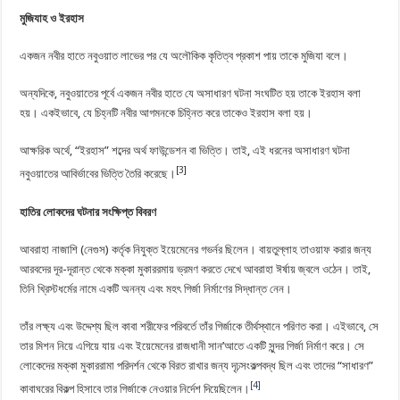
মুজিযাহ ও ইরহাস
একজন নবীর হাতে নবুওয়াত লাভের পর যে অলৌকিক কৃতিত্ব প্রকাশ পায় তাকে মুজিযা বলে।
অন্যদিকে, নবুওয়াতের পূর্বে একজন নবীর হাতে যে অসাধারণ ঘটনা সংঘটিত হয় তাকে ইরহাস বলা
হয়। একইভাবে, যে চিহ্নটি নবীর আগমনকে চিহ্নিত করে তাকেও ইরহাস বলা হয়।
আক্ষরিক অর্থে, “ইরহাস” শব্দের অর্থ ফাউন্ডেশন বা ভিত্তি। তাই, এই ধরনের অসাধারণ ঘটনা
[3]
নবুওয়াতের আবির্ভাবের ভিত্তি তৈরি করেছে।
হাতির লোকদের ঘটনার সংক্ষিপ্ত বিবরণ
আবরাহা নাজাশি (নেগুস) কর্তৃক নিযুক্ত ইয়েমেনের গভর্নর ছিলেন। বায়তুল্লাহ তাওয়াফ করার জন্য
আরবদের দূর-দূরান্ত থেকে মক্কা মুকাররমায় ভ্রমণ করতে দেখে আবরাহা ঈর্ষায় জ্বলে ওঠেন। তাই,
তিনি খ্রিস্টধর্মের নামে একটি অনন্য এবং মহৎ গির্জা নির্মাণের সিদ্ধান্ত নেন।
তাঁর লক্ষ্য এবং উদ্দেশ্য ছিল কাবা শরীফের পরিবর্তে তাঁর গির্জাকে তীর্থস্থানে পরিণত করা। এইভাবে, সে
তার মিশন নিয়ে এগিয়ে যায় এবং ইয়েমেনের রাজধানী সান’আতে একটি সুন্দর গির্জা নির্মাণ করে। সে
লোকেদের মক্কা মুকাররামা পরিদর্শন থেকে বিরত রাখার জন্য দৃঢ়সংকল্পবদ্ধ ছিল এবং তাদের “সাধারণ”
[4]
কাবাঘরের বিকল্প হিসাবে তার গির্জাকে নেওয়ার নির্দেশ দিয়েছিলেন।