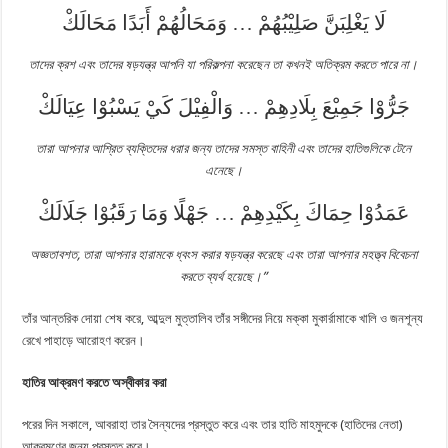
لَا يَغْلِبَنَّ صَلِيْبُهُمْ … وَمَحَالُهُمْ أَبَدًا مَحَالَكْ
তাদের ক্রশ এবং তাদের ষড়যন্ত্র আপনি যা পরিকল্পনা করেছেন তা কখনই অতিক্রম করতে পারে না।
جَرُّوْا جَمِيْعَ بِلَادِهِمْ … وَالْفِيْلَ كَيْ يَسْبُوْا عِيَالَكْ
তারা আপনার আশ্রিত ব্যক্তিদের ধরার জন্য তাদের সমস্ত বাহিনী এবং তাদের হাতিগুলিকে টেনে
এনেছে।
عَمَدُوْا حِمَاكَ بِكَيْدِهِمْ … جَهْلًا وَمَا رَقَبُوْا جَلَالَكْ
অজ্ঞতাবশত, তারা আপনার হারামকে ধ্বংস করার ষড়যন্ত্র করেছে এবং তারা আপনার মহত্ত্ব বিবেচনা
করতে ব্যর্থ হয়েছে।”‎
তাঁর আন্তরিক দোয়া শেষ করে, আব্দুল মুত্তালিব তাঁর সঙ্গীদের নিয়ে মক্কা মুকার্রামাকে খালি ও জনশূন্য
রেখে পাহাড়ে আরোহণ করেন।
হাতির আক্রমণ করতে অস্বীকার করা
পরের দিন সকালে, আবরাহা তার সৈন্যদের প্রস্তুত করে এবং তার হাতি মাহমুদকে (হাতিদের নেতা)
আক্রমণের জন্য প্রস্তুত করে।