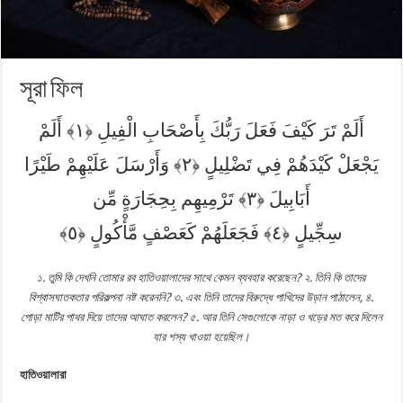
সূরা ফিল
أَلَمْ تَرَ كَيْفَ فَعَلَ رَبُّكَ بِأَصْحَابِ الْفِيلِ
أَلَمْ
يَجْعَلْ كَيْدَهُمْ فِي تَضْلِيلٍ
وَأَرْسَلَ عَلَيْهِمْ طَيْرًا
أَبَابِيلَ
تَرْمِيهِم بِحِجَارَةٍ مِّن
سِجِّيلٍ
فَجَعَلَهُمْ كَعَصْفٍ مَّأْكُولٍ
১. তুমি কি দেখনি তোমার রব হাতিওয়ালাদের সাথে কেমন ব্যবহার করেছেন? ২. তিনি কি তাদের
বিশ্বাসঘাতকতার পরিকল্পনা নষ্ট করেননি? ৩. এবং তিনি তাদের বিরুদ্ধে পাখিদের উড়ান পাঠালেন, ৪.
পোড়া মাটির পাথর দিয়ে তাদের আঘাত করলেন? ৫. আর তিনি সেগুলোকে নাড়া ও খড়ের মত করে দিলেন
যার শস্য খাওয়া হয়েছিল।
হাতিওয়ালারা