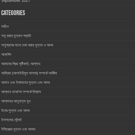
September 2021
Categories
অডিও
অযূ করার সুন্নাত পদ্ধতি
অসুস্থদের সাথে দেখা করার সুন্নত ও আদব
আকাঈদ
আমাদের প্রিয় সৃষ্টিকর্তা, আল্লাহ ‎
আম্বিয়া (আলাইহিমুস সালাম) সম্পর্কে আকীদা
আযান এবং ইকামতের সুন্নত এবং আদব
আল্লাহ তাআ’লা সম্পর্কে বিশ্বাস
আল্লাহর আনুগত্যে সুখ
ইদের সুন্নত এবং আদব
ইসলামের সৌন্দর্য
ইস্তিঞ্জার সুন্নত এবং আদাব