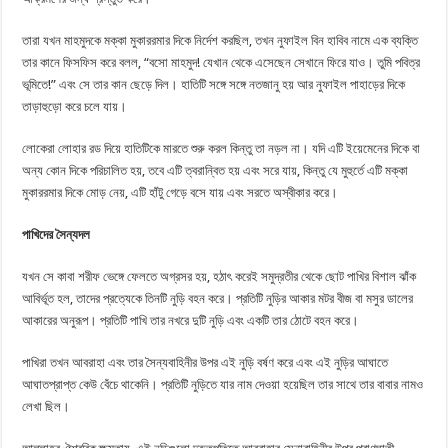
তারা যখন মাহমুদকে মক্কা মুকাররমার দিকে নির্দেশ করছিল, তখন নুফাইল বিন হাবিব নামে এক ব্যক্তি
তার কানে ফিসফিস করে বলল, “বসো মাহমুদ! যেখান থেকে এসেছেন সেখানে ফিরে যাও। তুমি পবিত্র
ভূমিতে!” এবং সে তার কান ছেড়ে দিল। হাতিটি সঙ্গে সঙ্গে নতজানু হয় আর নুফাইল পাহাড়ের দিকে
তাড়াহুড়ো করে চলে যায়।
লোকেরা লোহার রড দিয়ে হাতিটিকে মারতে শুরু করল কিন্তু তা নড়ল না। যদি এটি ইয়েমেনের দিকে বা
অন্য কোন দিকে পরিচালিত হয়, তবে এটি ত্বরান্বিত হয় এবং সরে যায়, কিন্তু যে মুহুর্তে এটি মক্কা
মুকাররমার দিকে মোড় নেয়, এটি হাঁটু গেড়ে বসে যায় এবং সরতে অস্বীকার করে।
পাখিদের সৈন্যদল
যখন সে কাবা শরীফ ভেঙ্গে ফেলতে অগ্রসর হয়, হঠাৎ করেই সমুদ্রতীর থেকে ছোট পাখির বিশাল ঝাঁক
আবির্ভূত হল, তাদের প্রত্যেকে তিনটি নুড়ি বহন করে। প্রতিটি নুড়ির আকার মটর বীজ বা মসুর ডালের
আকারের অনুরূপ। প্রতিটি পাখি তার নখরে দুটি নুড়ি এবং একটি তার ঠোটে বহন করে।
পাখিরা তখন আবরাহা এবং তার সৈন্যবাহিনীর উপর এই নুড়ি বর্ষণ করে এবং এই নুড়ির আঘাতে
আঘাতপ্রাপ্ত কেউ বেঁচে থাকেনি। প্রতিটি নুড়িতে যার নাম দেওয়া হয়েছিল তার সাথে তার বাবার নামও
লেখা ছিল।