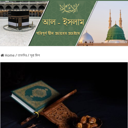
Home
/
তাফসির
/
সূরা ফিল