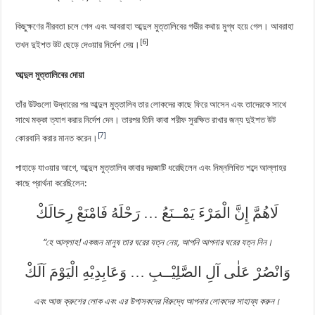
কিছুক্ষণের নীরবতা চলে গেল এবং আবরাহা আব্দুল মুত্তালিবের গভীর কথায় মুগ্ধ হয়ে গেল। আবরাহা
[6]
তখন দুইশত উট ছেড়ে দেওয়ার নির্দেশ দেয়।
আব্দুল মুত্তালিবের দোয়া
তাঁর উটগুলো উদ্ধারের পর আব্দুল মুত্তালিব তার লোকদের কাছে ফিরে আসেন এবং তাদেরকে সাথে
সাথে মক্কা ত্যাগ করার নির্দেশ দেন। তারপর তিনি কাবা শরীফ সুরক্ষিত রাখার জন্য দুইশত উট
[7]
কোরবানি করার মানত করেন।
পাহাড়ে যাওয়ার আগে, আব্দুল মুত্তালিব কাবার দরজাটি ধরেছিলেন এবং নিম্নলিখিত শব্দে আল্লাহর
কাছে প্রার্থনা করেছিলেন:
لَاهُمَّ إِنَّ الْمَرْءَ يَمْــنَعُ … رَحْلَهُ فَامْنَعْ رِحَالَكْ
“হে আল্লাহ! একজন মানুষ তার ঘরের যত্ন নেয়, আপনি আপনার ঘরের যত্ন নিন।
وَانْصُرْ عَلٰى آلِ الصَّلِيْــبِ … وَعَابِدِيْهِ الْيَوْمَ آلَكْ
এবং আজ ক্রুশের লোক এবং এর উপাসকদের বিরুদ্ধে আপনার লোকদের সাহায্য করুন।