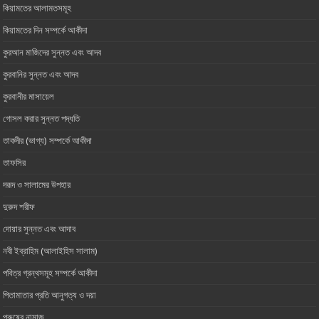
কিয়ামতের আলামতসমূহ
কিয়ামতের দিন সম্পর্কে আকীদা
কুরআন মাজিদের সুন্নত এবং আদব
কুরবানির সুন্নত এবং আদব
কুরবানীর মাসায়েল
গোসল করার সুন্নত পদ্ধতি
তাকদীর (ভাগ্য) সম্পর্কে আকীদা
তাফসির
দরূদ ও সালামের উপহার
দুরুদ শরীফ
দোয়ার সুন্নত এবং আদাব
নবী ইব্রাহিম (আলাইহিস সালাম)
পবিত্র গ্রন্থসমূহ সম্পর্কে আকীদা
পিতামাতার প্রতি আনুগত্য ও ‎দয়া
পুরুষের নামাজ