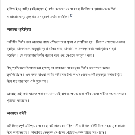
হাফিজ ইবনু কাছির (রহিমাহুল্লাহ) বর্ণনা করেছেন যে আবরাহা বিলকিসের প্রাসাদ থেকে গির্জা
[5]
সাজানোর জন্য মূল্যবান অলঙ্করণ অর্জন করেছিল।
আরবদের প্রতিক্রিয়া
নবনির্মিত গির্জার খবর আরবদের কাছে পৌঁছলে তারা ক্ষুব্ধ ও রাগান্বিত হয়। কিনানা গোত্রের একজন
ব্যক্তি, আবেগ এবং অনুভূতি দ্বারা চালিত হয়ে, আবরাহাকে অপদস্থ করার অভিপ্রায়ে যাত্রা
করেছিল। সে আবরাহার গির্জায় প্রবেশ করে এবং সেখানে মলত্যাগ করে।
কিছু প্রতিবেদনে উল্লেখ করা হয়েছে যে কয়েকজন আরব যুবক গির্জার আশেপাশে আগুন
জ্বালিয়েছিল। এক দমকা হাওয়া কাঠের কাঠামোর উপর আগুন থেকে একটি জ্বলন্ত অঙ্গার উড়িয়ে
নিয়ে যায় যার ফলে এটি পুড়ে যায়।
আবরাহা এই কথা জানতে পারার সাথে সাথেই রাগ ও ক্ষোভে কাবা শরীফ ভেঙ্গে মাটিতে ফেলে দেওয়ার
প্রতিজ্ঞা করেছিল।
আবরাহার বাহিনী
এই বিদ্বেষপূর্ণ অভিপ্রায়ে আবরাহা ষাট হাজারের শক্তিশালী ও বিশাল বাহিনী নিয়ে মক্কা মুকাররামার
দিকে অগ্রসর হয়। আবরাহার সৈন্যদল নেগাসের প্রেরিত একদল হাতির সাথে ছিল।