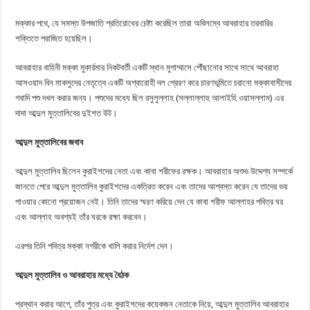
মক্কার পথে, যে সমস্ত উপজাতি প্রতিরোধের চেষ্টা করেছিল তারা অবিলম্বে আবরাহার তরবারির
শক্তিতে পরাজিত হয়েছিল।
আবরাহার বাহিনী মক্কা মুকার্রমার নিকটবর্তী একটি স্থান মুগাম্মাসে পৌঁছানোর সাথে সাথে আবরাহা
আসওয়াদ বিন মাকসুদের নেতৃত্বে একটি অশ্বারোহী দল প্রেরণ করে চারণভূমিতে চরানো মক্কাবাসীদের
গবাদি পশু দখল করার জন্য। পশুদের মধ্যে ছিল রসুলুল্লাহ (সল্লাল্লাহু আলাইহি ওয়াসল্লাম) এর
দাদা আব্দুল মুত্তালিবের দুইশত উট।
আব্দুল মুত্তালিবের জবাব
আব্দুল মুত্তালিব ছিলেন কুরাইশদের নেতা এবং কাবা শরীফের রক্ষক। আবরাহার অশুভ উদ্দেশ্য সম্পর্কে
জানতে পেরে আব্দুল মুত্তালিব কুরাইশদের একত্রিত করেন এবং তাদের আশ্বস্ত করেন যে তাদের ভয়
পাওয়ার কোনো প্রয়োজন নেই। তিনি তাদের স্মরণ করিয়ে দেন যে কাবা শরীফ আল্লাহর পবিত্র ঘর
এবং আল্লাহ অবশ্যই তাঁর ঘরকে রক্ষা করবেন।
এরপর তিনি পবিত্র মক্কা নগরীকে খালি করার নির্দেশ দেন।
আব্দুল মুত্তালিব ও আবরাহার মধ্যে বৈঠক
প্রস্থান করার আগে, তাঁর পুত্র এবং কুরাইশদের কয়েকজন নেতাকে নিয়ে, আব্দুল মুত্তালিব আবরাহার