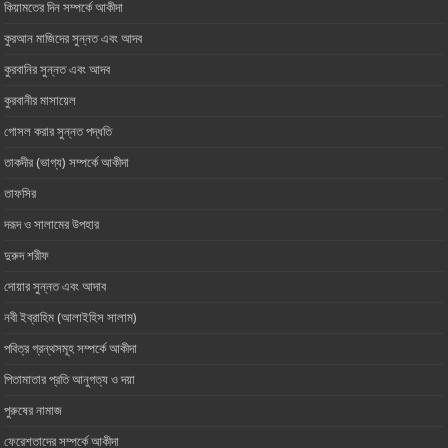
কিয়ামতের দিন সম্পর্কে আকীদা
কুরআন মাজিদের সুন্নত এবং আদব
কুরবানির সুন্নত এবং আদব
কুরবানীর মাসায়েল
গোসল করার সুন্নত পদ্ধতি
তাকদীর (ভাগ্য) সম্পর্কে আকীদা
তাফসির
দরূদ ও সালামের উপহার
দুরুদ শরীফ
দোয়ার সুন্নত এবং আদাব
নবী ইব্রাহিম (আলাইহিস সালাম)
পবিত্র গ্রন্থসমূহ সম্পর্কে আকীদা
পিতামাতার প্রতি আনুগত্য ও ‎দয়া
পুরুষের নামাজ
ফেরেশতাদের সম্পর্কে আকীদা