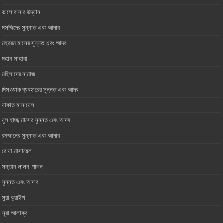
ভালোবাসার ‎উদ্যান
মসজিদের সুন্নাত এবং আদাব
মহররম মাসের সুন্নত এবং আদব
মহান সাহাবা
মহিলাদের নামাজ
মিসওয়াক ব্যবহারের সুন্নত এবং আদব
যাকাত মাসায়েল
যুল হাজ্জ্ মাসের সুন্নত এবং আদব
রমজানের সুন্নাত এবং আদাব
রোযা মাসায়েল
সন্তান লালন-পালন
সুন্নত এবং আদাব
সুরা কূরাইশ
সূরা আলাক্ব