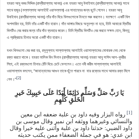
হযরত আবু বকর সিদ্দিক (রাদ্বীয়াল্লাহু আনহু) এবং হযরত আবু উবাইদাহ (রাদ্বীয়াল্লাহু আনহু) সাথে
সাথে হুজুর (
সল্লাল্লাহু
আলাইহি
ওয়াসল্লাম
) এর সাহায্যের জন্য ছুটে গেলেন। হযরত আবু
উবাইদাহ (রাদ্বীয়াল্লাহু আনহু) তাঁর দাঁত দিয়ে খিলগুলোকে টানতে শুরু করলেন। যতক্ষণে একটি খিল
অপসারিত হয়, তিনি তাঁর একটি দাঁত হারান। দাঁত ভাঙ্গার বিষয়ে অনুতপ্ত না হয়ে, তিনি আবারো দ্বিতীয়
খিলটিও বের করার জন্য তাঁর দাঁত ব্যবহার করেন। তিনি দ্বিতীয় খিলটিও বের করতে সক্ষম হোন, কিন্তু
এ প্রক্রিয়ায় তিনার অরো একটি দাঁত হারান।
যখন খিলগুলো বের করা হয়, রসূলুল্লাহ সাল্লাল্লাহু আলাইহি ওয়াসাল্লামের মোবারক দেহ থেকে
রক্ত ঝরতে থাকে। হযরত মালিক বিন সিনান (রাদ্বীয়াল্লাহু আনহু) হযরত আবু সাঈদ আল-খুদরীর
পিতা, এই রক্তগুলো তিনার ঠোঁট দিয়ে চেটে ফেললেন। এতে নবী করীম সাল্লাল্লাহু আলাইহি
ওয়াসাল্লাম বললেন, “জাহান্নামের আগুন তাকে ছুঁতে পারবে না যার রক্তের সাথে আমার রক্ত মিলে
[2]
গেল।”
‎يَا رَبِّ صَلِّ وَسَلِّم دَائِمًا أَبَدًا عَلَى حَبِيبِكَ خَيرِ
الْخَلْقِ كُلِّهِمِ‎
[1]
رواه البزار وفيه داود بن علبة ضعفه ابن معين
والنسائي وغيرهما ووثقه ابن نمير وقال موسى بن
داود الضبي: حدثنا داود بن علبة وأثنى عليه خيرا وقال
ابن عدي: هو في جملة الضعفاء ممن يكتب حديثه