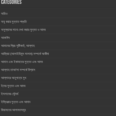
Categories
অডিও
অযূ করার সুন্নাত পদ্ধতি
অসুস্থদের সাথে দেখা করার সুন্নত ও আদব
আকাঈদ
আমাদের প্রিয় সৃষ্টিকর্তা, আল্লাহ ‎
আম্বিয়া (আলাইহিমুস সালাম) সম্পর্কে আকীদা
আযান এবং ইকামতের সুন্নত এবং আদব
আল্লাহ তাআ’লা সম্পর্কে বিশ্বাস
আল্লাহর আনুগত্যে সুখ
ইদের সুন্নত এবং আদব
ইসলামের সৌন্দর্য
ইস্তিঞ্জার সুন্নত এবং আদাব
কিয়ামতের আলামতসমূহ