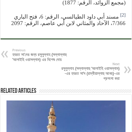
(مجمع الزوائد، الرقم: 1877)
[2]
مسند أبي داود الطيالسي، الرقم: 6، فتح الباري
7/366، الآحاد والمثاني لابن أبي عاصم، الرقم: 2097
Previous
হযরত সা’দের জন্য রসুলুল্লাহ (সল্লাল্লাহু
‘আলাইহি ওয়াসল্লাম) এর বিশেষ দোয়
Next
রসুলুল্লাহ (সল্লাল্লাহু ‘আলাইহি ওয়াসল্লাম)
-এর হযরত সা’দ (রাদ্বীয়াল্লাহু আনহু)-এর
প্রশংসা করা
Related Articles