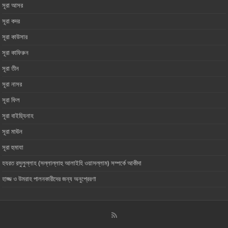
সূরা আসর‏ ‏
সূরা কদর
সূরা কাউসার
সূরা কাফিরুন
সূরা তীন
সূরা নাসর
সূরা ফিল
সূরা বাইয়্যিনাহ
সূরা মাঊন‏ ‏
সূরা হুমাযা
হযরত রসুলুল্লাহ (সল্লাল্লাহু আলাইহি ওয়াসল্লাম) সম্পর্কে আকীদা
হাজ্জ ও উমরাহ পালনকারীদের জন্য অনুপ্রেরণা