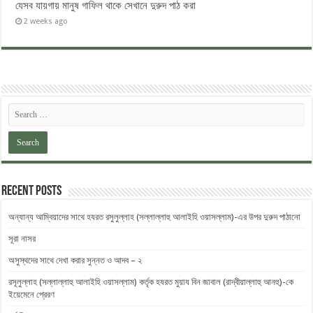
যেসব যায়গায় মানুষ গাফিল থাকে সেখানে দুরুদ পাঠ করা
2 weeks ago
Recent Posts
অন্যান্য আম্বিয়াদের সাথে হযরত রসুলুল্লাহ (সল্লাল্লাহু ‎আলাইহি ওয়াসল্লাম)-এর উপর দুরুদ ‎পাঠানো
সূরা নাসর
অসুস্থদের সাথে দেখা করার সুন্নত ও আদব – ২
রসূলুল্লাহ (সল্লাল্লাহু আলাইহি ওয়াসল্লাম) কর্তৃক হযরত মুয়ায বিন জাবাল (রাদ্বীয়াল্লাহু আনহু)-কে
ইয়েমেনে প্রেরণ