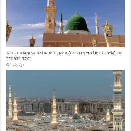
অন্যান্য আম্বিয়াদের সাথে হযরত রসুলুল্লাহ (সল্লাল্লাহু ‎আলাইহি ওয়াসল্লাম)-এর
উপর দুরুদ ‎পাঠানো
1 day ago