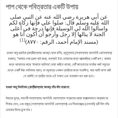
পাপ থেকে পবিত্রতার একটি উপায়
عن أبي هريرة رضي الله عنه عن النبي صلى
الله عليه وسلم قال: صلوا علي فإنها زكاة لكم
واسألوا الله لي الوسيلة فإنها درجة في أعلى
الجنة لا ينالها إلا رجل وأرجو أن أكون أنا هو
[1]
(مسند الإمام أحمد، الرقم: ۸۷۷۰)
হ
য
রত আবু হুরাইরা (র
াদ্বীয়াল্লাহু আনহু
) থেকে বৰ্ণিত
,
রসুলুল্লাহ (
সল্লাল্লাহু আলাইহি
ওয়াসল্লাম
)
ফরমান
, “
আমার ওপর দুরুদ পাঠ করো
,
অবশ্যই
ইহা তোমাদের জন্য আত্মশুদ্ধির একটি রূপ। আমার
জন্য আল্লাহর কাছে
‘
মাকামে অ
চি
লার
‘
দোয়া করিতে থাকো, যেটি জান্নাতের সর্বোচ্চ দৰ্জা সমুহে
র
মধ্যে
একটি উচ্
মৰ্যাদাময় স্থান, যা শুধুমাত্র এক
জন
ব্যক্তির জন্য সংরক্ষিত
,
আর আমি আশা করি
যে আমিই সে ব্যক্তি যাকে এই সম্মান
এবং অবস্থান
দ
ান করা
হবে।
হ
য
রত আবু উবাইদাহ (র
াদ্বীয়াল্লাহু আনহু
)
তাঁ
র দ
াঁত হারানো
:
উহুদের যুদ্ধে, মহানবী সাল্লাল্লাহু আলাইহি ওয়াসাল্লাম শত্রুদের দ্বারা মারাত্মকভাবে আক্রমণের
শিকার হোন, এবং হুজুর (
সল্লাল্লাহু
আলাইহি
ওয়াসল্লাম
) এর শিরনাস্ত্রের (হেলমেট) দুটি খিল তাঁর
চেহারার ভিতর ঢুকে যায়।