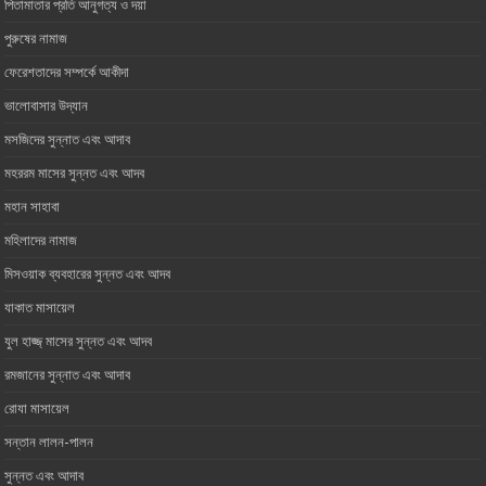
পিতামাতার প্রতি আনুগত্য ও ‎দয়া
পুরুষের নামাজ
ফেরেশতাদের সম্পর্কে আকীদা
ভালোবাসার ‎উদ্যান
মসজিদের সুন্নাত এবং আদাব
মহররম মাসের সুন্নত এবং আদব
মহান সাহাবা
মহিলাদের নামাজ
মিসওয়াক ব্যবহারের সুন্নত এবং আদব
যাকাত মাসায়েল
যুল হাজ্জ্ মাসের সুন্নত এবং আদব
রমজানের সুন্নাত এবং আদাব
রোযা মাসায়েল
সন্তান লালন-পালন
সুন্নত এবং আদাব