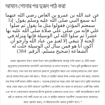
আযান শোনার পর দুরূদ পাঠ করা
عن عبد الله بن عمرو بن العاص رضي الله عنهما
أنه سمع النبي صلى الله عليه وسلم يقول: إذا
سمعتم المؤذن فقولوا مثل ما يقول ثم صلوا
علي فإنه من صلى علي صلاة صلى الله عليه بها
عشرا ثم سلوا الله لي الوسيلة فإنها منزلة في
الجنة لا تنبغي إلا لعبد من عباد الله وأرجو أن
أكون أنا هو فمن سأل لي الوسيلة حلت له
الشفاعة (صحيح مسلم، الرقم: 384)
হ
য
রত আব
দুল্লাহ ইবনে আমর ইবনে আস
(রাদ্বীয়াল্লাহু আনহু) বর্ণনা করেন যে
,
তিনি হ
য
রত
রস
লুল্লাহ (সল্লাল্লাহু
আলাইহি ওয়াসল্লাম)-কে বলতে শুনেছেন
,
“যখন তুমি মুয়াজ্জিনকে আযান
দিতে শুনবে
,
তখন তার পরে আ
যা
নের শব্দগুলো পুনরাবৃত্তি করবে এবং তারপর (আযানের দোয়া পড়ার
আগে)
আমার
উ
পর দুর
দ পাঠ করবে। নিশ্চয় যে ব্যক্তি আমার উপর একবার দুর
দ পাঠ করবে
,
আল্লাহ
তার উপর দশটি রহমত নাজিল করবেন। অতঃপর (আযানের পরের দোয়া পাঠ ক
রবে
যাতে
তুমি
) আল্লাহর
কাছে দোয়া কর
বে
যেন তিনি আমাকে
‘
ওয়াসীলা
’
–
এর মর্যাদা দান করেন যা জান্নাতে একটি উচ্চ মর্যাদা
এবং
পদ যা একান্তভাবে আল্লাহর বিশেষ বান্দাদের একজনকে দেওয়া হবে। আমি আন্তরিকভাবে আশা
করি যে আমাকে সেই পদটি দেওয়া হয় এবং যে ব্যক্তি আমাকে
‘
ওয়াসীলা
’
দেওয়ার জন্য আল্লাহর
কাছে প্রার্থনা করবে
,
সে কিয়ামতের দিন আমার সুপারিশ পাবে।
”