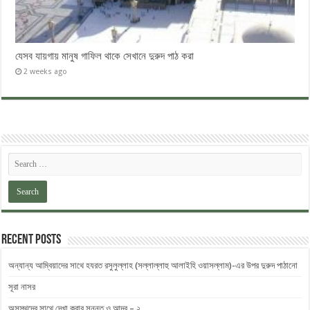
যেসব যায়গায় মানুষ গাফিল থাকে সেখানে দুরুদ পাঠ করা
2 weeks ago
Recent Posts
অন্যান্য আম্বিয়াদের সাথে হযরত রসুলুল্লাহ (সল্লাল্লাহু ‎আলাইহি ওয়াসল্লাম)-এর উপর দুরুদ ‎পাঠানো
সূরা নাসর
অসুস্থদের সাথে দেখা করার সুন্নত ও আদব – ২