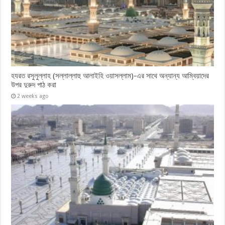
হযরত রসুলুল্লাহ (সল্লাল্লাহু ‎আলাইহি ওয়াসল্লাম)-এর সাথে অন্যান্য আম্বিয়াদের
উপর দুরুদ পাঠ ‎করা
2 weeks ago