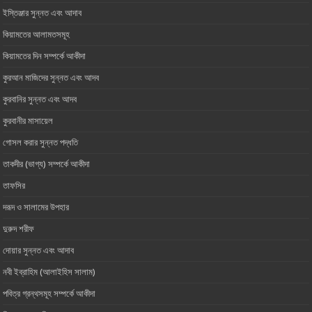
ইস্তিঞ্জার সুন্নত এবং আদাব
কিয়ামতের আলামতসমূহ
কিয়ামতের দিন সম্পর্কে আকীদা
কুরআন মাজিদের সুন্নত এবং আদব
কুরবানির সুন্নত এবং আদব
কুরবানীর মাসায়েল
গোসল করার সুন্নত পদ্ধতি
তাকদীর (ভাগ্য) সম্পর্কে আকীদা
তাফসির
দরূদ ও সালামের উপহার
দুরুদ শরীফ
দোয়ার সুন্নত এবং আদাব
নবী ইব্রাহিম (আলাইহিস সালাম)
পবিত্র গ্রন্থসমূহ সম্পর্কে আকীদা