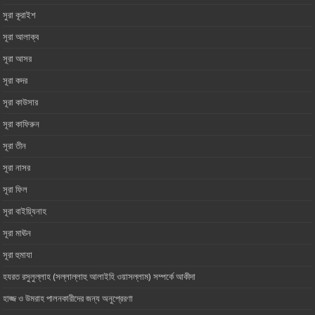
সুরা কূরাইশ
সূরা আলাক্ব
সূরা আসর‏ ‏
সূরা কদর
সূরা কাউসার
সূরা কাফিরুন
সূরা তীন
সূরা নাসর
সূরা ফিল
সূরা বাইয়্যিনাহ
সূরা মাঊন‏ ‏
সূরা হুমাযা
হযরত রসুলুল্লাহ (সল্লাল্লাহু আলাইহি ওয়াসল্লাম) সম্পর্কে আকীদা
হাজ্জ ও উমরাহ পালনকারীদের জন্য অনুপ্রেরণা