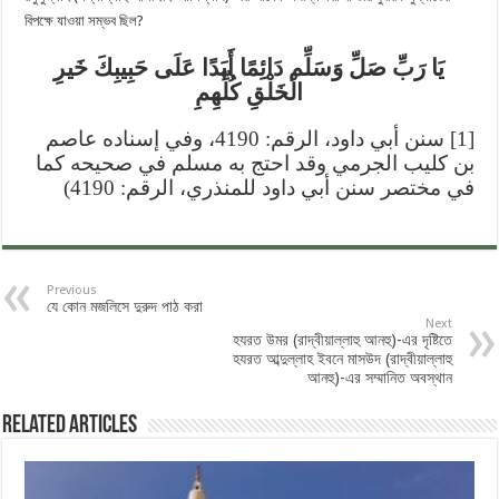
বিপক্ষে যাওয়া সম্ভব ছিল?
‎يَا رَبِّ صَلِّ وَسَلِّم دَائِمًا أَبَدًا عَلَى حَبِيبِكَ خَيرِ
الْخَلْقِ كُلِّهِمِ‎
[1] سنن أبي داود، الرقم: 4190، وفي إسناده عاصم
بن كليب الجرمي وقد احتج به مسلم في صحيحه كما
في مختصر سنن أبي داود للمنذري، الرقم: 4190)
Previous
যে কোন মজলিসে দুরুদ পাঠ করা
Next
হযরত উমর (রাদ্বীয়াল্লাহু আনহু)-এর দৃষ্টিতে
হযরত আব্দুল্লাহ ইবনে মাসউদ (রাদ্বীয়াল্লাহু
আনহু)-এর সম্মানিত অবস্থান
Related Articles