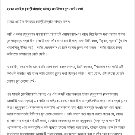
হযরত ওয়াইল
(রাদ্বীয়াল্লাহু আনহু)
এ
র
নিজের
চুল কেটে
ফেলা
হযরত ওয়াইল বিন হুজর ‎(রাদ্বীয়াল্লাহু আনহু) বলেনঃ
আমি একবার রসুলুল্লাহ সল্লাল্লাহু আলাইহি ওয়াসল্লাম-এর কাছে গিয়েছিলাম যখন আমার মাথার
চুল অত্যন্ত লম্বা ছিল। আমি যখন তাঁর সাথে বসা ছিলাম
,
তখন তিনি বলল
, “
জুবাব
,
জুবাব
” (
অর্থাৎ
খারাপ কিছু ইঙ্গিত করা)। আমি ভেবেছিলাম যে তিনি আমার চুলের কথা বলছে। আমি বাড়িতে ফিরে
অবিলম্বে আমার চুল কেটে ফেলি।
পরের দিন
,
যখন আমি আবার তাঁর সাথে দেখা করতে গেলাম
,
তিনি বললেন
, “
গতকাল যখন আমি এই
কথাগুলি উচ্চারণ করি তখন আমি তোমার চুলের কথা উল্লেখ করিনি। যাই হোক
,
এটা ভালো যে তুনি
[1]
তোমার চুল কেটেছ।”
এই সাহাবী ‎(রাদ্বীয়াল্লাহু আনহু) এর এই কাজটি তার অন্তরে হযরত রসুলুল্লাহ (সল্লাল্লাহু
‎আলাইহি ওয়াসল্লাম) এর প্রতি যে সত্যিকারের ভালবাসা ছিল তা প্রতিফলিত করে। তার লম্বা চুলের
কারণে রসুলুল্লাহ (সল্লাল্লাহু ‎আলাইহি ওয়াসল্লাম) তার প্রতি অসন্তুষ্ট হওয়ার ব্যাপারে সন্দেহ
করার সাথে সাথেই তিনি তার চুল কেটে ফেললেন। কেউ ভালো করে ধারণা করতে পারেন যে
,
তাদের
ভালোবাসার মাত্রা যদি এই হতো
,
যেখানে কেবলমাত্র হযরত রসুলুল্লাহ (সল্লাল্লাহু ‎আলাইহি
ওয়াসল্লাম)-এর অসন্তুষ্টির একটি সন্দেহই তাদের অস্থির করে তুলত
,
তাহলে তাদের পক্ষে কি হযরত
রসুলুল্লাহ (সল্লাল্লাহু ‎আলাইহি ওয়াসল্লাম)-এর আদেশ অমান্য করা বা তাঁর মুবারক সুন্নাতের