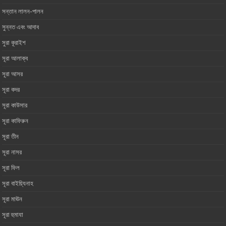
সন্তান লালন-পালন
সুন্নত এবং আদাব
সুরা কূরাইশ
সূরা আলাক্ব
সূরা আসর‏ ‏
সূরা কদর
সূরা কাউসার
সূরা কাফিরুন
সূরা তীন
সূরা নাসর
সূরা ফিল
সূরা বাইয়্যিনাহ
সূরা মাঊন‏ ‏
সূরা হুমাযা