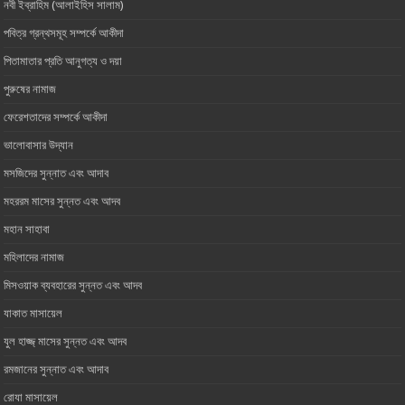
নবী ইব্রাহিম (আলাইহিস সালাম)
পবিত্র গ্রন্থসমূহ সম্পর্কে আকীদা
পিতামাতার প্রতি আনুগত্য ও ‎দয়া
পুরুষের নামাজ
ফেরেশতাদের সম্পর্কে আকীদা
ভালোবাসার ‎উদ্যান
মসজিদের সুন্নাত এবং আদাব
মহররম মাসের সুন্নত এবং আদব
মহান সাহাবা
মহিলাদের নামাজ
মিসওয়াক ব্যবহারের সুন্নত এবং আদব
যাকাত মাসায়েল
যুল হাজ্জ্ মাসের সুন্নত এবং আদব
রমজানের সুন্নাত এবং আদাব
রোযা মাসায়েল