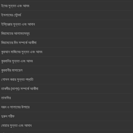
ইদের সুন্নত এবং আদব
ইসলামের সৌন্দর্য
ইস্তিঞ্জার সুন্নত এবং আদাব
কিয়ামতের আলামতসমূহ
কিয়ামতের দিন সম্পর্কে আকীদা
কুরআন মাজিদের সুন্নত এবং আদব
কুরবানির সুন্নত এবং আদব
কুরবানীর মাসায়েল
গোসল করার সুন্নত পদ্ধতি
তাকদীর (ভাগ্য) সম্পর্কে আকীদা
তাফসির
দরূদ ও সালামের উপহার
দুরুদ শরীফ
দোয়ার সুন্নত এবং আদাব