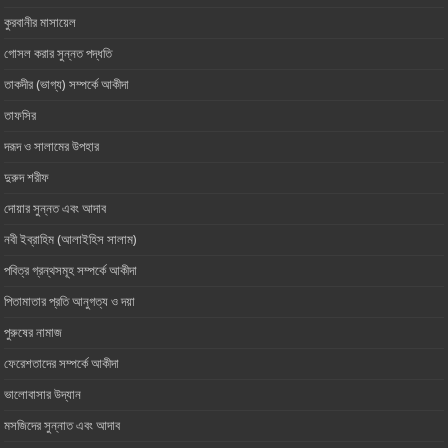
কুরবানীর মাসায়েল
গোসল করার সুন্নত পদ্ধতি
তাকদীর (ভাগ্য) সম্পর্কে আকীদা
তাফসির
দরূদ ও সালামের উপহার
দুরুদ শরীফ
দোয়ার সুন্নত এবং আদাব
নবী ইব্রাহিম (আলাইহিস সালাম)
পবিত্র গ্রন্থসমূহ সম্পর্কে আকীদা
পিতামাতার প্রতি আনুগত্য ও ‎দয়া
পুরুষের নামাজ
ফেরেশতাদের সম্পর্কে আকীদা
ভালোবাসার ‎উদ্যান
মসজিদের সুন্নাত এবং আদাব