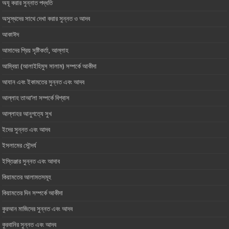
অযূ করার সুন্নাত পদ্ধতি
অসুস্থদের সাথে দেখা করার সুন্নত ও আদব
আকাঈদ
আমাদের প্রিয় সৃষ্টিকর্তা, আল্লাহ ‎
আম্বিয়া (আলাইহিমুস সালাম) সম্পর্কে আকীদা
আযান এবং ইকামতের সুন্নত এবং আদব
আল্লাহ তাআ’লা সম্পর্কে বিশ্বাস
আল্লাহর আনুগত্যে সুখ
ইদের সুন্নত এবং আদব
ইসলামের সৌন্দর্য
ইস্তিঞ্জার সুন্নত এবং আদাব
কিয়ামতের আলামতসমূহ
কিয়ামতের দিন সম্পর্কে আকীদা
কুরআন মাজিদের সুন্নত এবং আদব
কুরবানির সুন্নত এবং আদব