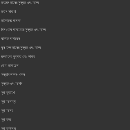
মহররম মাসের সুন্নত এবং আদব
মহান সাহাবা
মহিলাদের নামাজ
মিসওয়াক ব্যবহারের সুন্নত এবং আদব
যাকাত মাসায়েল
যুল হাজ্জ্ মাসের সুন্নত এবং আদব
রমজানের সুন্নাত এবং আদাব
রোযা মাসায়েল
সন্তান লালন-পালন
সুন্নত এবং আদাব
সুরা কূরাইশ
সূরা আলাক্ব
সূরা আসর‏ ‏
সূরা কদর
সূরা কাউসার