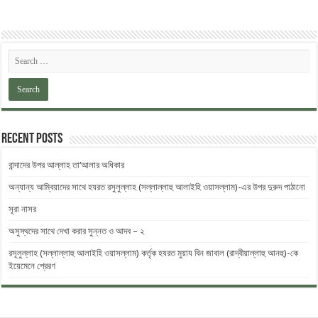
Recent Posts
বান্দাদের উপর আল্লাহ তা‘আলার অধিকার
অন্যান্য আম্বিয়াদের সাথে হযরত রসুলুল্লাহ (সল্লাল্লাহু ‎আলাইহি ওয়াসল্লাম)-এর উপর দুরুদ ‎পাঠানো
সূরা নাসর
অসুস্থদের সাথে দেখা করার সুন্নত ও আদব – ২
রসূলুল্লাহ (সল্লাল্লাহু আলাইহি ওয়াসল্লাম) কর্তৃক হযরত মুয়ায বিন জাবাল (রাদ্বীয়াল্লাহু আনহু)-কে
ইয়েমেনে প্রেরণ