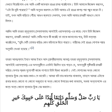
দেখতে গিয়েছিলাম এবং আমি একটি জাফরান রঙের চাদর পরেছিলাম। তিনি আমাকে জিজ্ঞেস করলেন
,
“
এটা কি তুমি পরেছো?
”
আমি অনুভব করলাম যে তিনি আমার এই রঙের কাপড় পরা পছন্দ করেন নি।
তাই
,
যখন আমি বাড়িতে পৌঁছে আগুন জ্বলতে দেখলাম
,
তখন আমি আমার চাদরটি আগুনে ফেলে
দিলাম।
পরদিন আমি হযরত রসুলুল্লাহ (সল্লাল্লাহু ‎আলাইহি ওয়াসল্লাম)‎-এর কাছে গেলে তিনি জিজ্ঞেস
করলেন
,
চাদরটি কোথায়? আমি সেটির সাথে কী করেছি তা তাকে জানানোর পরে
,
তিনি মন্তব্য
করেছিলেন
,
“
তুমি সেটি তোমার বাড়ির কোন মহিলাকে দিতে পারতে। নারীদের সেই রঙের পোশাক পরার
[2]
অনুমতি দেওয়া হয়েছে।”
হযরত আবদুল্লাহ ইবনে আমর ইবনে আস ‎(রাদ্বীয়াল্লাহু আনহু)‎ হযরত রসুলুল্লাহ (সল্লাল্লাহু
‎আলাইহি ওয়াসল্লাম)‎-এর অসন্তুষ্টিতে এতটাই বিচলিত হয়ে পড়েন যে
,
অসন্তুষ্টি সৃষ্টিকারী চাদরটি
সরিয়ে ফেলার প্রথম সুযোগটি কাজে লাগাতে তিনি দ্বিধা করেননি। সেই পোশাকের অন্য কোনো
ব্যবহার খুঁজে বের করার কথাও সে ভাবেনি। আমরা যদি তার জায়গায় থাকতাম
,
তাহলে আমরা এটাকে
রাখার জন্য কোনো না কোনো অজুহাত বা অন্য কোনো উপায়ের কথা ভাবতাম
,
অথবা অন্ততপক্ষে এর
জন্য অন্য কোনো ব্যবহার খুঁজে বের করতাম।
‎يَا رَبِّ صَلِّ وَسَلِّم دَائِمًا أَبَدًا عَلَى حَبِيبِكَ خَيرِ
الْخَلْقِ كُلِّهِمِ‎