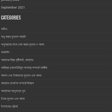
September 2021
Categories
অডিও
অযূ করার সুন্নাত পদ্ধতি
অসুস্থদের সাথে দেখা করার সুন্নত ও আদব
আকাঈদ
আমাদের প্রিয় সৃষ্টিকর্তা, আল্লাহ ‎
আম্বিয়া (আলাইহিমুস সালাম) সম্পর্কে আকীদা
আযান এবং ইকামতের সুন্নত এবং আদব
আল্লাহ তাআ’লা সম্পর্কে বিশ্বাস
আল্লাহর আনুগত্যে সুখ
ইদের সুন্নত এবং আদব
ইসলামের সৌন্দর্য