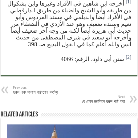
[1]
أخرجه ابن شاهين في الأفراد وغيرها وابن بشكوال
من طريقه وأبو الشيخ والضياء من طريق الدارقطني
في الأفراد أيضاً والديلمي في مسند الفردوس وأبو
نعيم وسنده ضعيف وهو عند الأزدي في الضعفاء من
حديث أبي هريرة أيضاً لكنه من وجه آخر ضعيف أيضاً
وأخرجه أبو سعيد في شرف المصطفى من حديث
أنس والله أعلم كما في القول البديع صـ 398
[2]
سنن أبي داود، الرقم: 4066
Previous
দুরুদ এবং সালাম পাঠানোর কর্তব্য
Next
যে কোন মজলিসে দুরুদ পাঠ করা
Related Articles