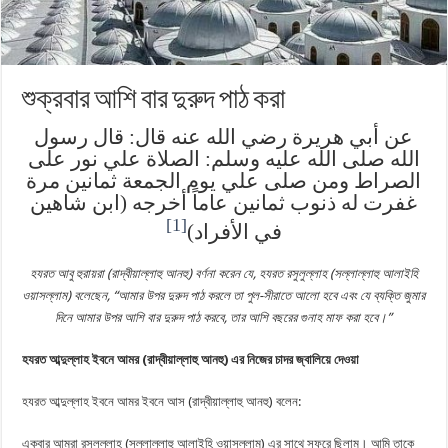
শুক্রবার আশি বার দুরুদ পাঠ করা
عن أبي هريرة رضي الله عنه قال: قال رسول
الله صلى الله عليه وسلم: الصلاة علي نور على
الصراط ومن صلى علي يوم الجمعة ثمانين مرة
غفرت له ذنوب ثمانين عاماً أخرجه (ابن شاهين
[1]
في الأفراد)
হযরত আবু হুরায়রা ‎(রাদ্বীয়াল্লাহু আনহু) বর্ণনা করেন যে, হযরত রসুলুল্লাহ (সল্লাল্লাহু ‎আলাইহি
ওয়াসল্লাম) বলেছেন, “‎আমার উপর দুরুদ পাঠ করলে তা পুল-সীরাতে আলো হবে এবং যে ব্যক্তি জুমার
দিনে আমার উপর আশি‎ বার দুরুদ পাঠ করবে, তার আশি বছরের গুনাহ মাফ করা হবে।”‎
হ
য
রত আব
দুল্লাহ ইবনে আমর
(রাদ্বীয়াল্লাহু আনহু)
এ
র
নিজের
চাদর জ্বালিয়ে দে
ওয়া
হযরত আব্দুল্লাহ ইবনে আমর ইবনে আস ‎(রাদ্বীয়াল্লাহু আনহু)‎ বলেন: ‎
একবার আমরা রসুলুল্লাহ (সল্লাল্লাহু ‎আলাইহি ওয়াসল্লাম)‎ এর সাথে সফরে ছিলাম। আমি তাকে