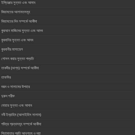
ইস্তিঞ্জার সুন্নত এবং আদাব
কিয়ামতের আলামতসমূহ
কিয়ামতের দিন সম্পর্কে আকীদা
কুরআন মাজিদের সুন্নত এবং আদব
কুরবানির সুন্নত এবং আদব
কুরবানীর মাসায়েল
গোসল করার সুন্নত পদ্ধতি
তাকদীর (ভাগ্য) সম্পর্কে আকীদা
তাফসির
দরূদ ও সালামের উপহার
দুরুদ শরীফ
দোয়ার সুন্নত এবং আদাব
নবী ইব্রাহিম (আলাইহিস সালাম)
পবিত্র গ্রন্থসমূহ সম্পর্কে আকীদা
পিতামাতার প্রতি আনুগত্য ও ‎দয়া